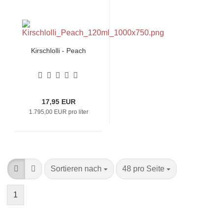
Kirschlolli - Peach
17,95 EUR
1.795,00 EUR pro liter
Sortieren nach
pro Seite
Sortieren nach
48 pro Seite
1