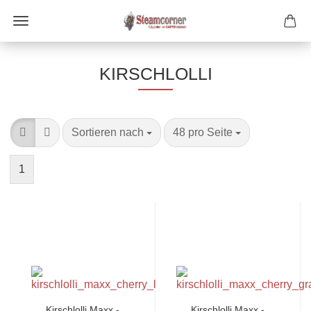
KIRSCHLOLLI
Sortieren nach
pro Seite
Sortieren nach
48 pro Seite
1
Kirschlolli Maxx -
Kirschlolli Maxx -