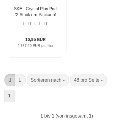
SKE - Crystal Plus Pod
(2 Stück pro Packung)
- Watermelon Ice
10,95 EUR
2.737,50 EUR pro liter
Sortieren nach
pro Seite
Sortieren nach
48 pro Seite
1
1
bis
1
(von insgesamt
1
)