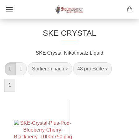
SKE CRYSTAL
SKE Crystal Nikotinsalz Liquid
Sortieren nach
pro Seite
Sortieren nach
48 pro Seite
1