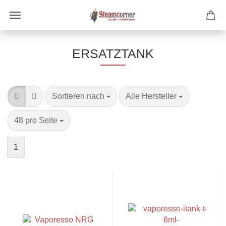
ERSATZTANK
Sortieren nach
pro Seite
Sortieren nach
Alle Hersteller
pro Seite
48 pro Seite
1