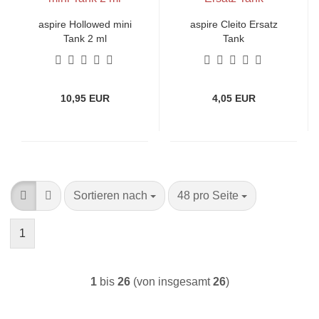
aspire Hollowed mini
aspire Cleito Ersatz
Tank 2 ml
Tank
10,95 EUR
4,05 EUR
Sortieren nach
pro Seite
Sortieren nach
48 pro Seite
1
1
bis
26
(von insgesamt
26
)