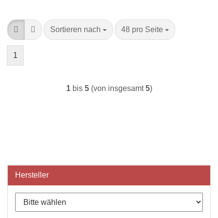
Sortieren nach
pro Seite
Sortieren nach
48 pro Seite
1
1
bis
5
(von insgesamt
5
)
Hersteller