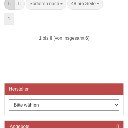
Sortieren nach
pro Seite
Sortieren nach
48 pro Seite
1
1
bis
6
(von insgesamt
6
)
Hersteller
Angebote