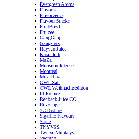
Evergreen Aroma
Flavorist
Flavorverse
Flavour Smoke
FruitBowl
Fruizee
GangGang
Gangsterz
Hayvan Juice
Kirschlolli
MaZa
Monsoon Intense
Montreal
Must Have
OWL Salt
OWL Weihnachtsedition
PJ Empire
Redback Juice CO
Revoltage
SC Redline
Sigarillo Flavours
Sique
TNYVPS
Twelve Monkeys
Vagrand