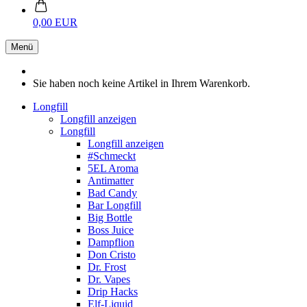
0,00 EUR
Menü
Sie haben noch keine Artikel in Ihrem Warenkorb.
Longfill
Longfill anzeigen
Longfill
Longfill anzeigen
#Schmeckt
5EL Aroma
Antimatter
Bad Candy
Bar Longfill
Big Bottle
Boss Juice
Dampflion
Don Cristo
Dr. Frost
Dr. Vapes
Drip Hacks
Elf-Liquid