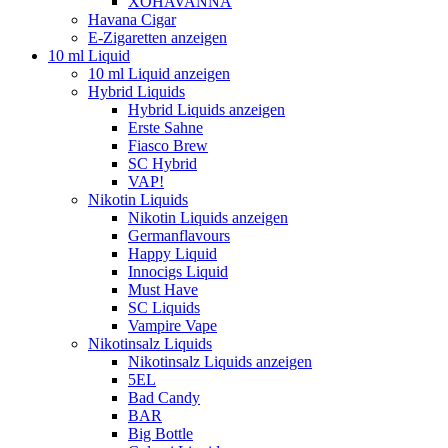
XOHAVANNA
Havana Cigar
E-Zigaretten anzeigen
10 ml Liquid
10 ml Liquid anzeigen
Hybrid Liquids
Hybrid Liquids anzeigen
Erste Sahne
Fiasco Brew
SC Hybrid
VAP!
Nikotin Liquids
Nikotin Liquids anzeigen
Germanflavours
Happy Liquid
Innocigs Liquid
Must Have
SC Liquids
Vampire Vape
Nikotinsalz Liquids
Nikotinsalz Liquids anzeigen
5EL
Bad Candy
BAR
Big Bottle