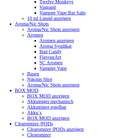
Twelve Monkeys
Vagrand
Vampire Vape Bar Salts
10 ml Liquid anzeigen
Aroma/Nic Shots
Aroma/Nic Shots anzeigen
Aromen
Aromen anzeigen
Aroma Syndikat
Bad Candy
FlavourArt
SC Aromen
Vampire Vape
Basen
Nikotin Shot
Aroma/Nic Shots anzeigen
BOX MOD
BOX MOD anzeigen
Akkuträger mechanisch
Akkuträger regelbar
Akku`s
BOX MOD anzeigen
Clearomizer /PODs
Clearomizer /PODs anzeigen
Clearomizer