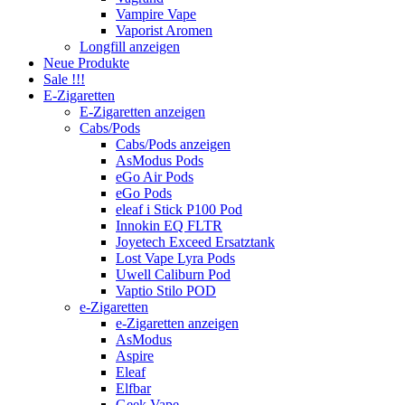
Vampire Vape
Vaporist Aromen
Longfill anzeigen
Neue Produkte
Sale !!!
E-Zigaretten
E-Zigaretten anzeigen
Cabs/Pods
Cabs/Pods anzeigen
AsModus Pods
eGo Air Pods
eGo Pods
eleaf i Stick P100 Pod
Innokin EQ FLTR
Joyetech Exceed Ersatztank
Lost Vape Lyra Pods
Uwell Caliburn Pod
Vaptio Stilo POD
e-Zigaretten
e-Zigaretten anzeigen
AsModus
Aspire
Eleaf
Elfbar
Geek Vape