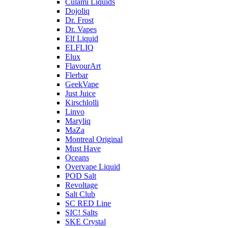
Culami Liquids
Dojoliq
Dr. Frost
Dr. Vapes
Elf Liquid
ELFLIQ
Elux
FlavourArt
Flerbar
GeekVape
Just Juice
Kirschlolli
Linvo
Maryliq
MaZa
Montreal Original
Must Have
Oceans
Overvape Liquid
POD Salt
Revoltage
Salt Club
SC RED Line
SIC! Salts
SKE Crystal