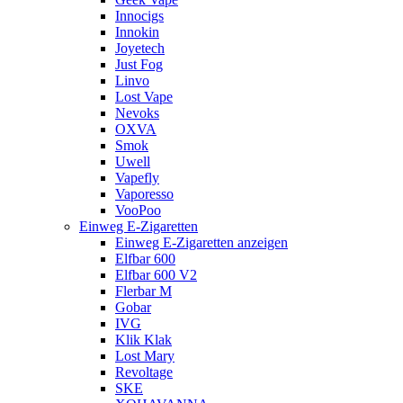
Innocigs
Innokin
Joyetech
Just Fog
Linvo
Lost Vape
Nevoks
OXVA
Smok
Uwell
Vapefly
Vaporesso
VooPoo
Einweg E-Zigaretten
Einweg E-Zigaretten anzeigen
Elfbar 600
Elfbar 600 V2
Flerbar M
Gobar
IVG
Klik Klak
Lost Mary
Revoltage
SKE