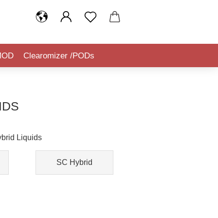
MOD
Clearomizer /PODs
IQUIDSTEUER (TABAKSTEUER)
IDS
brid Liquids
SC Hybrid