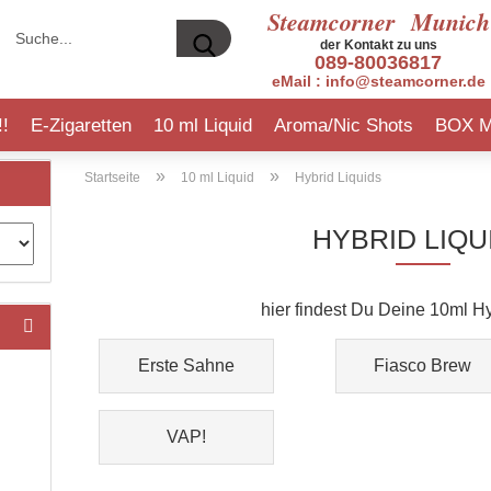
Steamcorner
Munich
Suche...
der Kontakt zu uns
089-80036817
eMail : info@steamcorner.de
!!
E-Zigaretten
10 ml Liquid
Aroma/Nic Shots
BOX 
»
»
INFO ERHÖHUNGEN L
Startseite
10 ml Liquid
Hybrid Liquids
HYBRID LIQU
sModus
rmanflavours
Elfbar 600
5EL
hier findest Du Deine 10ml Hy
pire
ppy Liquid
Elfbar 600 V2
Bad Candy
eaf
nocigs Liquid
Flerbar M
BAR
Erste Sahne
Fiasco Brew
fbar
st Have
Gobar
Big Bottle
ek Vape
 Liquids
IVG
Culami Liquids
nocigs
mpire Vape
Klik Klak
Dojoliq
VAP!
nokin
Lost Mary
Dr. Frost