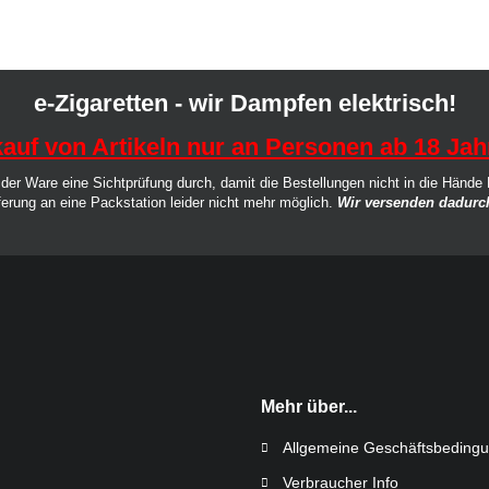
POD Salt
Revoltage
Salt Club
SC RED Line
e-Zigaretten - wir Dampfen elektrisch!
SIC! Salts
auf von Artikeln nur an Personen ab 18 Jah
SKE Crystal
der Ware eine Sichtprüfung durch, damit die Bestellungen nicht in die Hände
Twelve Monkeys
ferung an eine Packstation leider nicht mehr möglich.
Wir versenden dadurch
Vagrand
Vampire Vape Bar Salts
Mehr über...
Allgemeine Geschäftsbeding
Verbraucher Info