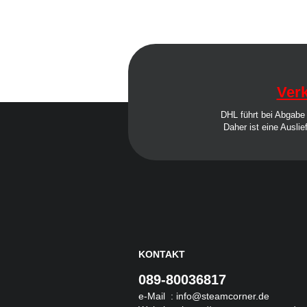
MaZa
Monsoon Intense
Montreal
Must Have
OWL Salt
Verk
OWL Weihnachtsedition
DHL führt bei Abgabe 
PJ Empire
Daher ist eine Auslie
Redback Juice CO
Revoltage
SC Redline
Sigarillo Flavours
Sique
TNYVPS
Twelve Monkeys
KONTAKT
Vagrand
089-80036817
Vampire Vape
e-Mail :
info@steamcorner.de