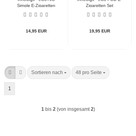
Simple E-Zigaretten
Zigaretten Set
Set
14,95 EUR
19,95 EUR
Sortieren nach
pro Seite
Sortieren nach
48 pro Seite
1
1
bis
2
(von insgesamt
2
)