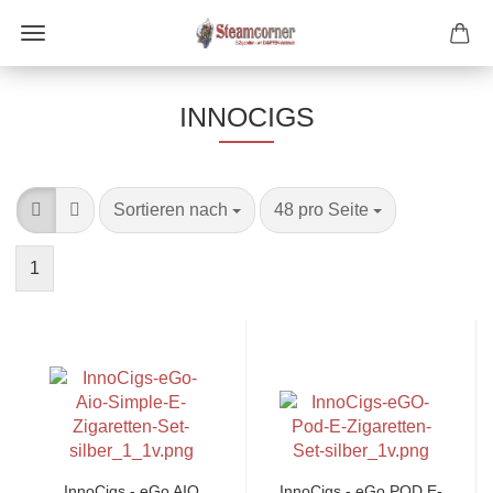
INNOCIGS
Sortieren nach
pro Seite
Sortieren nach
48 pro Seite
1
InnoCigs - eGo AIO
InnoCigs - eGo POD E-