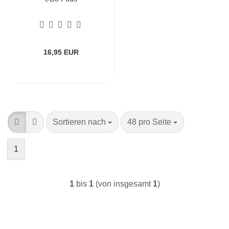
16,95 EUR
Sortieren nach
pro Seite
Sortieren nach
48 pro Seite
1
1
bis
1
(von insgesamt
1
)