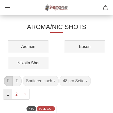
AROMA/NIC SHOTS
Aromen
Basen
Nikotin Shot
Sortieren nach
pro Seite
Sortieren nach
48 pro Seite
1
2
»
NEU
SOLD OUT