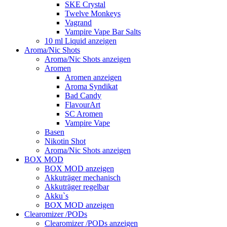
SKE Crystal
Twelve Monkeys
Vagrand
Vampire Vape Bar Salts
10 ml Liquid anzeigen
Aroma/Nic Shots
Aroma/Nic Shots anzeigen
Aromen
Aromen anzeigen
Aroma Syndikat
Bad Candy
FlavourArt
SC Aromen
Vampire Vape
Basen
Nikotin Shot
Aroma/Nic Shots anzeigen
BOX MOD
BOX MOD anzeigen
Akkuträger mechanisch
Akkuträger regelbar
Akku`s
BOX MOD anzeigen
Clearomizer /PODs
Clearomizer /PODs anzeigen