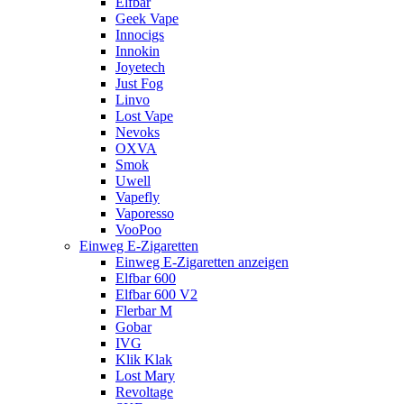
Elfbar
Geek Vape
Innocigs
Innokin
Joyetech
Just Fog
Linvo
Lost Vape
Nevoks
OXVA
Smok
Uwell
Vapefly
Vaporesso
VooPoo
Einweg E-Zigaretten
Einweg E-Zigaretten anzeigen
Elfbar 600
Elfbar 600 V2
Flerbar M
Gobar
IVG
Klik Klak
Lost Mary
Revoltage