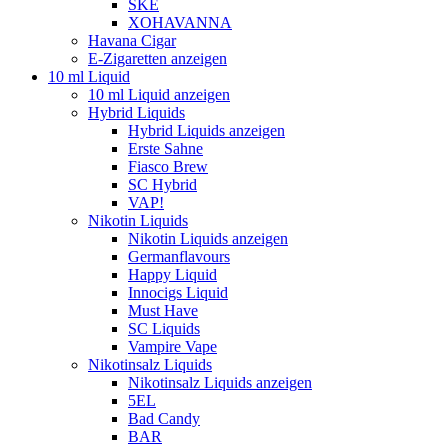
SKE
XOHAVANNA
Havana Cigar
E-Zigaretten anzeigen
10 ml Liquid
10 ml Liquid anzeigen
Hybrid Liquids
Hybrid Liquids anzeigen
Erste Sahne
Fiasco Brew
SC Hybrid
VAP!
Nikotin Liquids
Nikotin Liquids anzeigen
Germanflavours
Happy Liquid
Innocigs Liquid
Must Have
SC Liquids
Vampire Vape
Nikotinsalz Liquids
Nikotinsalz Liquids anzeigen
5EL
Bad Candy
BAR