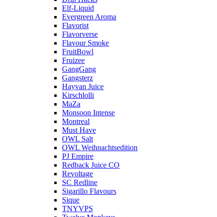
Elf-Liquid
Evergreen Aroma
Flavorist
Flavorverse
Flavour Smoke
FruitBowl
Fruizee
GangGang
Gangsterz
Hayvan Juice
Kirschlolli
MaZa
Monsoon Intense
Montreal
Must Have
OWL Salt
OWL Weihnachtsedition
PJ Empire
Redback Juice CO
Revoltage
SC Redline
Sigarillo Flavours
Sique
TNYVPS