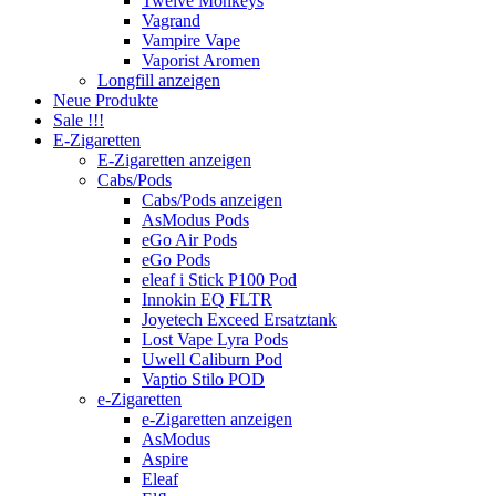
Twelve Monkeys
Vagrand
Vampire Vape
Vaporist Aromen
Longfill anzeigen
Neue Produkte
Sale !!!
E-Zigaretten
E-Zigaretten anzeigen
Cabs/Pods
Cabs/Pods anzeigen
AsModus Pods
eGo Air Pods
eGo Pods
eleaf i Stick P100 Pod
Innokin EQ FLTR
Joyetech Exceed Ersatztank
Lost Vape Lyra Pods
Uwell Caliburn Pod
Vaptio Stilo POD
e-Zigaretten
e-Zigaretten anzeigen
AsModus
Aspire
Eleaf