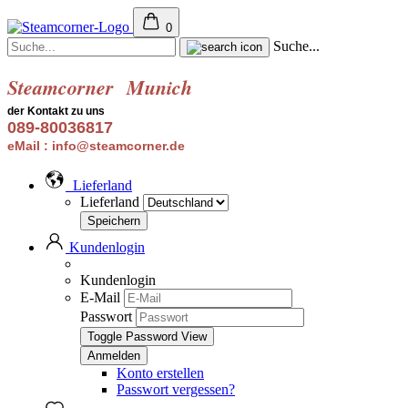
0
Suche...
Steamcorner
Munich
der Kontakt zu uns
089-80036817
eMail : info@steamcorner.de
Lieferland
Lieferland
Kundenlogin
Kundenlogin
E-Mail
Passwort
Toggle Password View
Konto erstellen
Passwort vergessen?