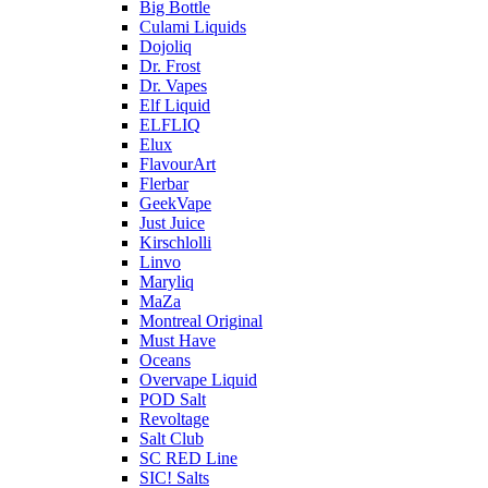
Big Bottle
Culami Liquids
Dojoliq
Dr. Frost
Dr. Vapes
Elf Liquid
ELFLIQ
Elux
FlavourArt
Flerbar
GeekVape
Just Juice
Kirschlolli
Linvo
Maryliq
MaZa
Montreal Original
Must Have
Oceans
Overvape Liquid
POD Salt
Revoltage
Salt Club
SC RED Line
SIC! Salts