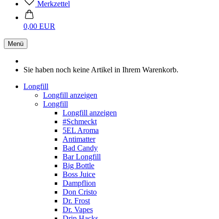
Merkzettel
0,00 EUR
Menü
Sie haben noch keine Artikel in Ihrem Warenkorb.
Longfill
Longfill anzeigen
Longfill
Longfill anzeigen
#Schmeckt
5EL Aroma
Antimatter
Bad Candy
Bar Longfill
Big Bottle
Boss Juice
Dampflion
Don Cristo
Dr. Frost
Dr. Vapes
Drip Hacks