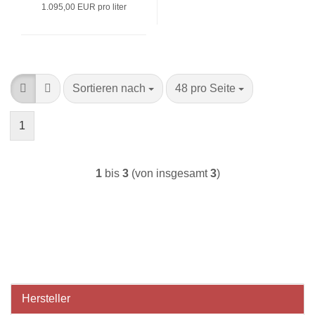
1.095,00 EUR pro liter
Sortieren nach
pro Seite
Sortieren nach
48 pro Seite
1
1
bis
3
(von insgesamt
3
)
Hersteller