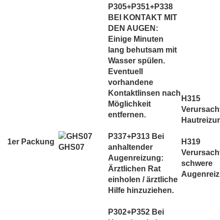
P305+P351+P338
BEI KONTAKT MIT
DEN AUGEN:
Einige Minuten
lang behutsam mit
Wasser spülen.
Eventuell
vorhandene
Kontaktlinsen nach
H315
Möglichkeit
Verursach
entfernen.
Hautreizu
P337+P313 Bei
1er Packung
H319
GHS07
anhaltender
Verursach
Augenreizung:
schwere
Ärztlichen Rat
Augenreiz
einholen / ärztliche
Hilfe hinzuziehen.
P302+P352 Bei