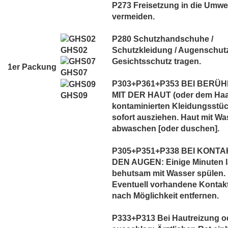
P273 Freisetzung in die Umwe
vermeiden.
P280 Schutzhandschuhe /
GHS02
Schutzkleidung / Augenschutz
Gesichtsschutz tragen.
1er Packung
GHS07
P303+P361+P353 BEI BERÜ
MIT DER HAUT (oder dem Haar
GHS09
kontaminierten Kleidungsstü
sofort ausziehen. Haut mit Wa
abwaschen [oder duschen].
P305+P351+P338 BEI KONTA
DEN AUGEN: Einige Minuten 
behutsam mit Wasser spülen.
Eventuell vorhandene Kontak
nach Möglichkeit entfernen.
P333+P313 Bei Hautreizung od