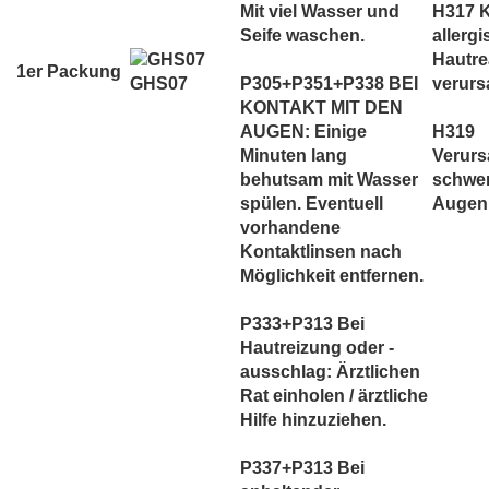
Mit viel Wasser und
H317 
Seife waschen.
allerg
Hautre
1er Packung
GHS07
P305+P351+P338 BEI
verurs
KONTAKT MIT DEN
AUGEN: Einige
H319
Minuten lang
Verurs
behutsam mit Wasser
schwe
spülen. Eventuell
Augenr
vorhandene
Kontaktlinsen nach
Möglichkeit entfernen.
P333+P313 Bei
Hautreizung oder -
ausschlag: Ärztlichen
Rat einholen / ärztliche
Hilfe hinzuziehen.
P337+P313 Bei