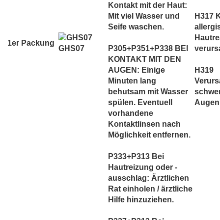
Kontakt mit der Haut:
Mit viel Wasser und
H317 
Seife waschen.
allerg
Hautre
1er Packung
GHS07
P305+P351+P338 BEI
verurs
KONTAKT MIT DEN
AUGEN: Einige
H319
Minuten lang
Verurs
behutsam mit Wasser
schwe
spülen. Eventuell
Augenr
vorhandene
Kontaktlinsen nach
Möglichkeit entfernen.
P333+P313 Bei
Hautreizung oder -
ausschlag: Ärztlichen
Rat einholen / ärztliche
Hilfe hinzuziehen.