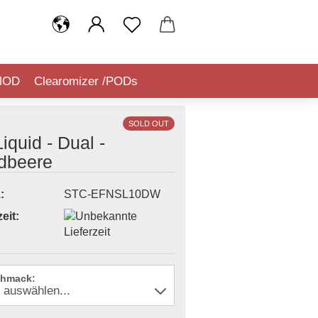
MOD
Clearomizer /PODs
IQUIDSTEUER (TABAKSTEUER)
SOLD OUT
Liquid - Dual -
dbeere
:
STC-EFNSL10DW
eit:
hmack: