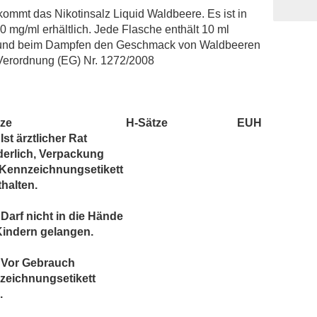
Overvape Liquid
kommt das Nikotinsalz Liquid Waldbeere. Es ist in
POD Salt
 mg/ml erhältlich. Jede Flasche enthält 10 ml
Revoltage
 ist und beim Dampfen den Geschmack von Waldbeeren
erordnung (EG) Nr. 1272/2008
Riot
Salt Club
SC RED Line
SIC! Salts
tze
H-Sätze
EUH
Ist ärztlicher Rat
SKE Crystal
derlich, Verpackung
TNYVPS
 Kennzeichnungsetikett
Twelve Monkeys
thalten.
Vagrand
Darf nicht in die Hände
Vampire Vape Bar Salts
Kindern gelangen.
Zombie
 Vor Gebrauch
zeichnungsetikett
.