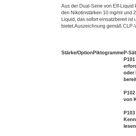
MaZa
Aus der Dual-Serie von Elf-Liquid 
Monsoon Intense
den Nikotinstärken 10 mg/ml und 20
Montreal
Liquid, das sofort einsatzbereit
bietet.Auszeichnung gemäß CLP-V
Most Wanted Tobacco`s
Must Have
Mystical
Oceans
Stärke/Option
Piktogramme
P-Sä
P101 
OWL Salt
erfor
OWL Weihnachtsedition
oder
PJ Empire
berei
Redback Juice CO
P102 
Revoltage
von 
SC Redline
Sigarillo Flavours
P103
Kenn
Sique
lesen
The Bros Mentastic