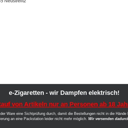
5 Neustrelitz
e-Zigaretten - wir Dampfen elektrisch!
auf von Artikeln nur an Personen ab 18 Jah
der Ware eine Sichtprüfung durch, damit die Bestellungen nicht in die Hände
ferung an eine Packstation leider nicht mehr möglich.
Wir versenden dadurch