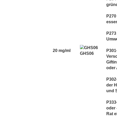
grün
P270 
essen
P273 
Umwe
20 mg/ml
P301
GHS06
Versc
Gifti
oder 
P302+
der H
und 
P333
oder 
Rat e