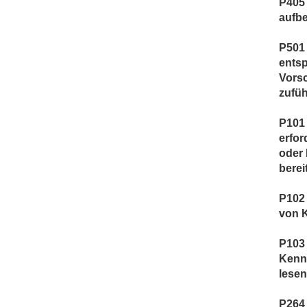
P405
aufb
P501 
entsp
Vorsc
zufüh
P101 
erfor
oder
berei
P102 
von 
P103
Kenn
lesen
P264