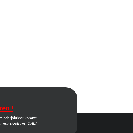
ren !
 Minderjähriger kommt.
 nur noch mit DHL!