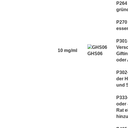
TNYVPS
P264
Twelve Monkeys
grün
Vagrand
P270 
Vampire Vape
essen
Vaporist Aromen
P301
Versc
10 mg/ml
GHS06
Gifti
oder 
P302+
der H
und 
P333
oder 
Rat e
hinzu