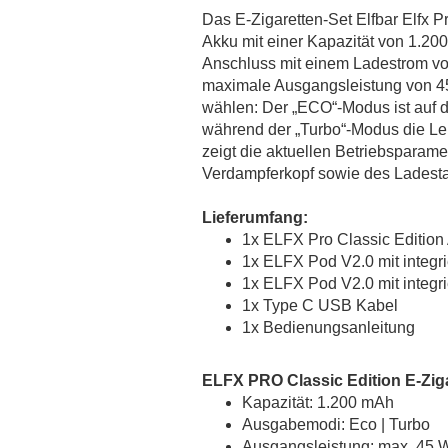
MaZa
Das E-Zigaretten-Set Elfbar Elfx Pr
Monsoon Intense
Akku mit einer Kapazität von 1.20
Montreal
Anschluss mit einem Ladestrom von
maximale Ausgangsleistung von 45
Most Wanted Tobacco`s
wählen: Der „ECO“-Modus ist auf 
Must Have
während der „Turbo“-Modus die Lei
Mystical
zeigt die aktuellen Betriebsparame
Oceans
Verdampferkopf sowie des Ladest
OWL Salt
Lieferumfang:
OWL Weihnachtsedition
1x ELFX Pro Classic Edition
PJ Empire
1x ELFX Pod V2.0 mit integr
Redback Juice CO
1x ELFX Pod V2.0 mit integr
1x Type C USB Kabel
Revoltage
1x Bedienungsanleitung
SC Redline
Sigarillo Flavours
ELFX PRO Classic Edition E-Zig
Sique
Kapazität: 1.200 mAh
The Bros Mentastic
Ausgabemodi: Eco | Turbo
Ausgangsleistung: max. 45 W