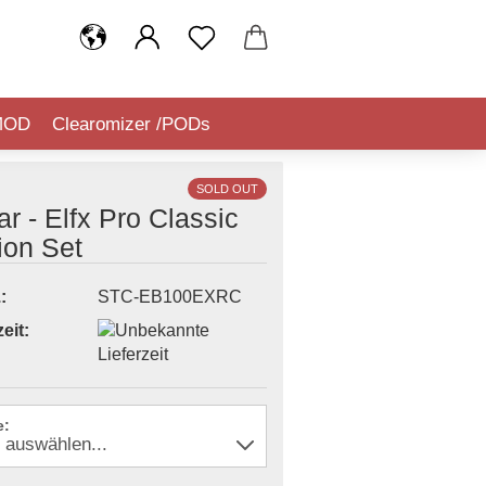
MOD
Clearomizer /PODs
IQUIDSTEUER (TABAKSTEUER)
SOLD OUT
ar - Elfx Pro Classic
ion Set
:
STC-EB100EXRC
eit:
e: