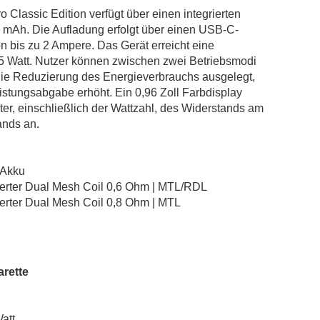
Overvape Liquid
o Classic Edition verfügt über einen integrierten
POD Salt
0 mAh. Die Aufladung erfolgt über einen USB-C-
Revoltage
 bis zu 2 Ampere. Das Gerät erreicht eine
 Watt. Nutzer können zwischen zwei Betriebsmodi
Riot
die Reduzierung des Energieverbrauchs ausgelegt,
Salt Club
stungsabgabe erhöht. Ein 0,96 Zoll Farbdisplay
SC RED Line
ter, einschließlich der Wattzahl, des Widerstands am
SIC! Salts
ands an.
SKE Crystal
TNYVPS
 Akku
Twelve Monkeys
ierter Dual Mesh Coil 0,6 Ohm | MTL/RDL
ierter Dual Mesh Coil 0,8 Ohm | MTL
Vagrand
Vampire Vape Bar Salts
Zombie
arette
att