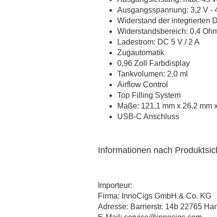
TNYVPS
Ausgangsspannung: 3,2 V - 
Twelve Monkeys
Widerstand der integrierten 
Vagrand
Widerstandsbereich: 0,4 Oh
Ladestrom: DC 5 V / 2 A
Vampire Vape
Zugautomatik
Vaporist Aromen
0,96 Zoll Farbdisplay
Tankvolumen: 2,0 ml
Airflow Control
Top Filling System
Maße: 121,1 mm x 26,2 mm 
USB-C Anschluss
Informationen nach Produktsi
Importeur:
Firma: InnoCigs GmbH & Co. KG
Adresse: Barnerstr. 14b 22765 H