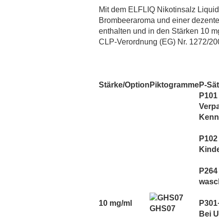
MaZa
Mit dem ELFLIQ Nikotinsalz Liquid 
Monsoon Intense
Brombeeraroma und einer dezenten 
Montreal
enthalten und in den Stärken 10 
CLP-Verordnung (EG) Nr. 1272/20
Must Have
OWL Salt
OWL Weihnachtsedition
PJ Empire
Stärke/Option
Piktogramme
P-Sä
P101 
Redback Juice CO
Verp
Revoltage
Kennz
SC Redline
Sigarillo Flavours
P102 
Kind
Sique
TNYVPS
P264
Twelve Monkeys
wasc
Vagrand
10 mg/ml
P301
Vampire Vape
GHS07
Bei 