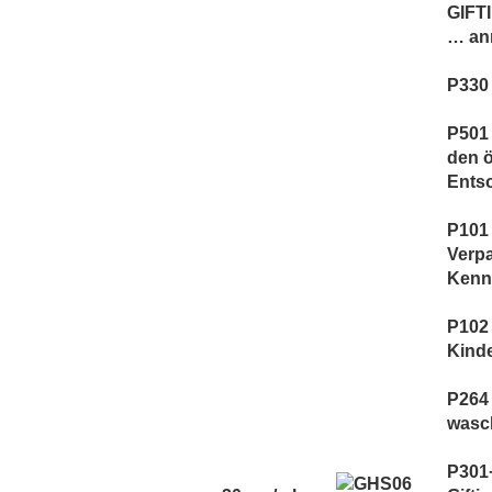
Vaporist Aromen
GIFT
… an
P330
P501 
den ö
Ents
P101 
Verp
Kennz
P102 
Kind
P264
wasc
P301+