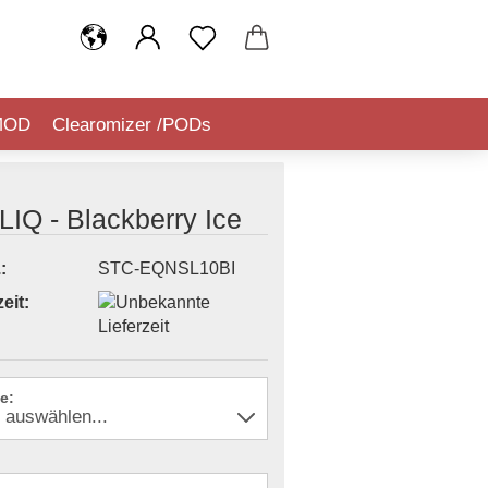
MOD
Clearomizer /PODs
IQUIDSTEUER (TABAKSTEUER)
IQ - Blackberry Ice
:
STC-EQNSL10BI
eit:
e: