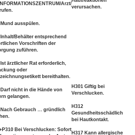
Hautreaktionen
INFORMATIONSZENTRUM/Arzt/
verursachen.
rufen.
 Mund ausspülen.
Inhalt/Behälter entsprechend
rtlichen Vorschriften der
orgung zuführen.
Ist ärztlicher Rat erforderlich,
ackung oder
eichnungsetikett bereithalten.
H301 Giftig bei
Darf nicht in die Hände von
Verschlucken.
ern gelangen.
H312
 Nach Gebrauch … gründlich
Gesundheitsschädlich
hen.
bei Hautkontakt.
P310 Bei Verschlucken: Sofort
H317 Kann allergische