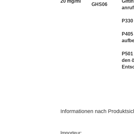
20 mg/ml
Gifti
GHS06
anruf
P330
P405
aufb
P501 
den ö
Ents
Informationen nach Produktsi
Importeur: