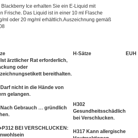
POD Salt
Blackberry Ice erhalten Sie ein E-Liquid mit
Revoltage
Frische. Das Liquid ist in einer 10 ml Flasche
Salt Club
mg/ml oder 20 mg/ml erhältlich.Auszeichnung gemäß
08
SC RED Line
SIC! Salts
SKE Crystal
Twelve Monkeys
tze
H-Sätze
EUH
Ist ärztlicher Rat erforderlich,
Vagrand
ackung oder
Vampire Vape Bar Salts
eichnungsetikett bereithalten.
Darf nicht in die Hände von
ern gelangen.
H302
 Nach Gebrauch … gründlich
Gesundheitsschädlich
hen.
bei Verschlucken.
+P312 BEI VERSCHLUCKEN:
H317 Kann allergische
Unwohlsein