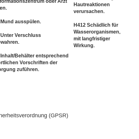
nformationszentrum oder Arzt
Hautreaktionen
en.
verursachen.
 Mund ausspülen.
H412 Schädlich für
Wasserorganismen,
 Unter Verschluss
mit langfristiger
ewahren.
Wirkung.
Inhalt/Behälter entsprechend
rtlichen Vorschriften der
orgung zuführen.
cherheitsverordnung (GPSR)