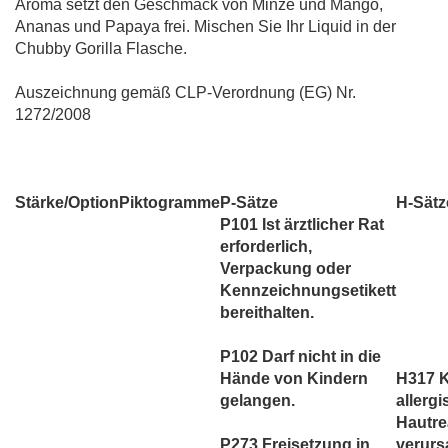
Aroma setzt den Geschmack von Minze und Mango,
Ananas und Papaya frei. Mischen Sie Ihr Liquid in der
Chubby Gorilla Flasche.
Auszeichnung gemäß CLP-Verordnung (EG) Nr.
1272/2008
Stärke/Option
Piktogramme
P-Sätze
H-Sätz
P101 Ist ärztlicher Rat
erforderlich,
Verpackung oder
Kennzeichnungsetikett
bereithalten.
P102 Darf nicht in die
Hände von Kindern
H317 
gelangen.
allerg
Hautre
P273 Freisetzung in
verurs