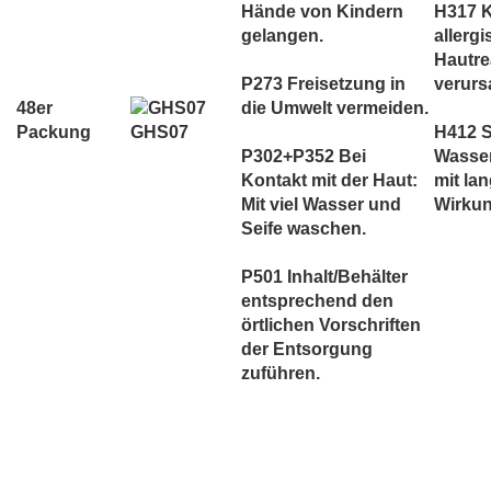
Hände von Kindern
H317 
gelangen.
allerg
Hautre
P273 Freisetzung in
verurs
48er
die Umwelt vermeiden.
GHS07
Packung
H412 S
P302+P352 Bei
Wasse
Kontakt mit der Haut:
mit lan
Mit viel Wasser und
Wirkun
Seife waschen.
P501 Inhalt/Behälter
entsprechend den
örtlichen Vorschriften
der Entsorgung
zuführen.