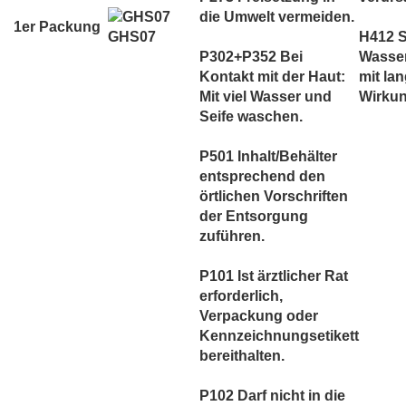
die Umwelt vermeiden.
1er Packung
GHS07
H412 S
P302+P352 Bei
Wasse
Kontakt mit der Haut:
mit lan
Mit viel Wasser und
Wirkun
Seife waschen.
P501 Inhalt/Behälter
entsprechend den
örtlichen Vorschriften
der Entsorgung
zuführen.
P101 Ist ärztlicher Rat
erforderlich,
Verpackung oder
Kennzeichnungsetikett
bereithalten.
P102 Darf nicht in die