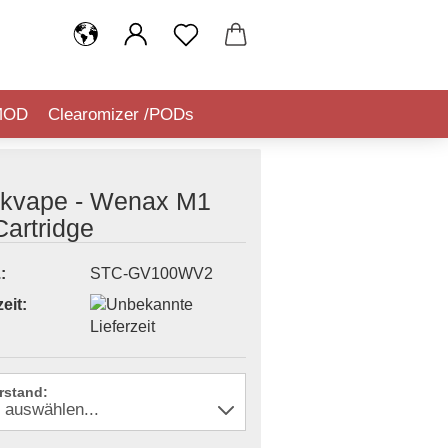
MOD
Clearomizer /PODs
IQUIDSTEUER (TABAKSTEUER)
kvape - Wenax M1
artridge
:
STC-GV100WV2
eit:
rstand: