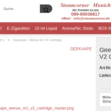
Steamcorner
Munich
Suche...
der Kontakt zu uns
089-80036817
eMail : info@steamcorner.de
!!
E-Zigaretten
10 ml Liquid
Aroma/Nic Shots
BOX 
»
INFO ERHÖHUNGEN L
d`s
Geekvape - Wenax M1 V2 Cartridge
Gee
GEEKVAPE
V2 C
sModus
rmanflavours
Elfbar 600
5EL
Art.Nr.
pire
ppy Liquid
Elfbar 600 V2
Bad Candy
Lieferz
eaf
nocigs Liquid
Flerbar M
BAR
fbar
st Have
Gobar
Big Bottle
ek Vape
 Liquids
IVG
Culami Liquids
Wide
nocigs
mpire Vape
Klik Klak
Dojoliq
nokin
Lost Mary
Dr. Frost