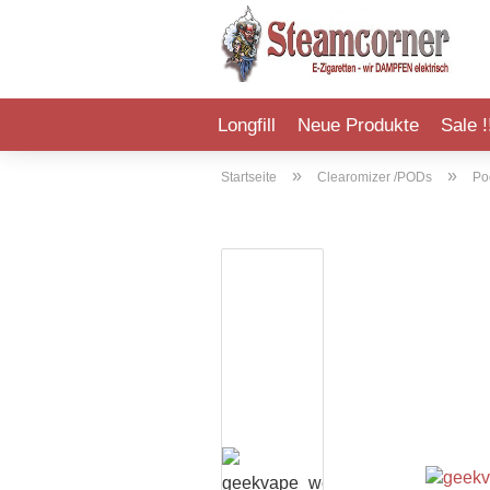
Longfill
Neue Produkte
Sale !
»
»
Zubehör
Startseite
Clearomizer /PODs
Po
#Schmeckt
AsModus Pods
Erste Sahne
Aroma Syndikat
A
Ge
5EL Aroma
eGo Air Pods
Fiasco Brew
Bad Candy
As
Ha
Antimatter
eGo Pods
SC Hybrid
FlavourArt
El
In
Bad Candy
eleaf i Stick P100 Pod
VAP!
SC Aromen
El
Mu
Bar Longfill
Innokin EQ FLTR
Vampire Vape
Ge
SC
Big Bottle
Joyetech Exceed
In
Va
Ersatztank
Boss Juice
In
Lost Vape Lyra Pods