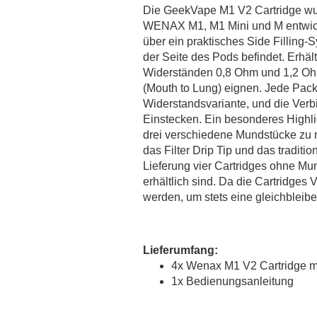
MaZa
Die GeekVape M1 V2 Cartridge wur
Monsoon Intense
WENAX M1, M1 Mini und M entwickel
über ein praktisches Side Filling-S
Montreal
der Seite des Pods befindet. Erhältl
Must Have
Widerständen 0,8 Ohm und 1,2 Ohm
OWL Salt
(Mouth to Lung) eignen. Jede Pack
OWL Weihnachtsedition
Widerstandsvariante, und die Verb
Einstecken. Ein besonderes Highli
PJ Empire
drei verschiedene Mundstücke zu n
Redback Juice CO
das Filter Drip Tip und das traditio
Revoltage
Lieferung vier Cartridges ohne Mu
SC Redline
erhältlich sind. Da die Cartridges V
werden, um stets eine gleichbleib
Sigarillo Flavours
Sique
TNYVPS
Lieferumfang:
Twelve Monkeys
4x Wenax M1 V2 Cartridge mi
Vagrand
1x Bedienungsanleitung
Vampire Vape