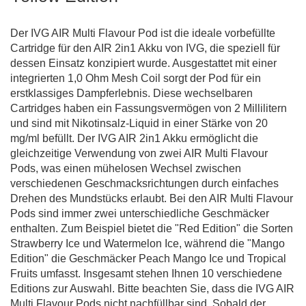
Der IVG AIR Multi Flavour Pod ist die ideale vorbefüllte
Cartridge für den AIR 2in1 Akku von IVG, die speziell für
dessen Einsatz konzipiert wurde. Ausgestattet mit einer
integrierten 1,0 Ohm Mesh Coil sorgt der Pod für ein
erstklassiges Dampferlebnis. Diese wechselbaren
Cartridges haben ein Fassungsvermögen von 2 Millilitern
und sind mit Nikotinsalz-Liquid in einer Stärke von 20
mg/ml befüllt. Der IVG AIR 2in1 Akku ermöglicht die
gleichzeitige Verwendung von zwei AIR Multi Flavour
Pods, was einen mühelosen Wechsel zwischen
verschiedenen Geschmacksrichtungen durch einfaches
Drehen des Mundstücks erlaubt. Bei den AIR Multi Flavour
Pods sind immer zwei unterschiedliche Geschmäcker
enthalten. Zum Beispiel bietet die "Red Edition" die Sorten
Strawberry Ice und Watermelon Ice, während die "Mango
Edition" die Geschmäcker Peach Mango Ice und Tropical
Fruits umfasst. Insgesamt stehen Ihnen 10 verschiedene
Editions zur Auswahl. Bitte beachten Sie, dass die IVG AIR
Multi Flavour Pods nicht nachfüllbar sind. Sobald der