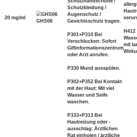
Schutzhandschuhe /
aller
Schutzkleidung /
Hautr
Augenschutz /
20 mg/ml
verur
GHS06
Gesichtsschutz tragen.
H412 
P301+P310 Bei
Wass
Verschlucken: Sofort
mit la
Giftinformationszentrum
Wirku
oder Arzt anrufen.
P330 Mund ausspülen.
P302+P352 Bei Kontakt
mit der Haut: Mit viel
Wasser und Seife
waschen.
P333+P313 Bei
Hautreizung oder -
ausschlag: Ärztlichen
Rat einholen / ärztliche