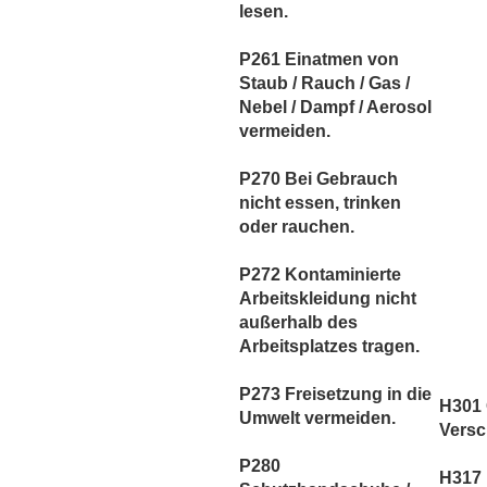
lesen.
P261 Einatmen von
Staub / Rauch / Gas /
Nebel / Dampf / Aerosol
vermeiden.
P270 Bei Gebrauch
nicht essen, trinken
oder rauchen.
P272 Kontaminierte
Arbeitskleidung nicht
außerhalb des
Arbeitsplatzes tragen.
P273 Freisetzung in die
H301 G
Umwelt vermeiden.
Versc
P280
H317