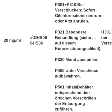
P301+P310 Bei
Verschlucken: Sofort
Giftinformationszentrum
oder Arzt anrufen.
P321 Besondere
H301 
Behandlung (siehe …
bei
20 mg/ml
GHS06
auf diesem
Versc
Kennzeichnungsetikett).
P330 Mund ausspülen.
P405 Unter Verschluss
aufbewahren.
P501 Inhalt/Behälter
entsprechend den
örtlichen Vorschriften
der Entsorgung
zuführen.