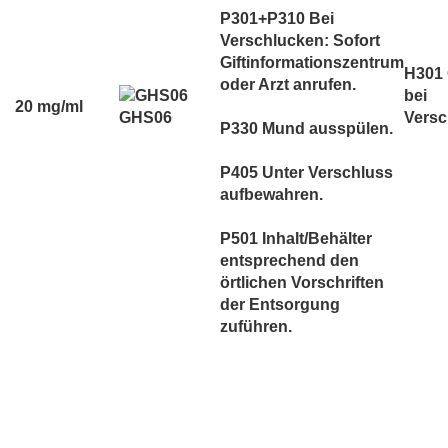
P301+P310 Bei
Verschlucken: Sofort
Giftinformationszentrum
H301 
oder Arzt anrufen.
bei
20 mg/ml
GHS06
Versc
P330 Mund ausspülen.
P405 Unter Verschluss
aufbewahren.
P501 Inhalt/Behälter
entsprechend den
örtlichen Vorschriften
der Entsorgung
zuführen.