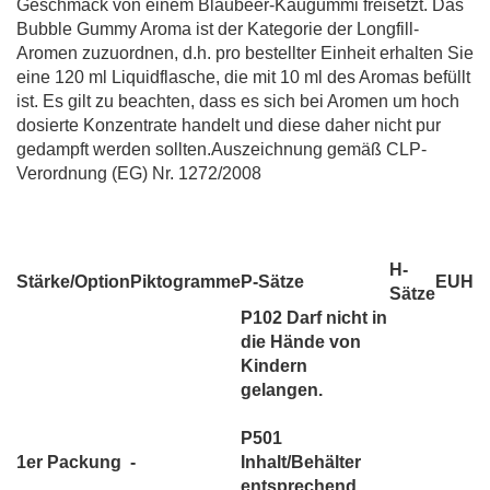
Geschmack von einem Blaubeer-Kaugummi freisetzt. Das
Bubble Gummy Aroma ist der Kategorie der Longfill-
Aromen zuzuordnen, d.h. pro bestellter Einheit erhalten Sie
eine 120 ml Liquidflasche, die mit 10 ml des Aromas befüllt
ist. Es gilt zu beachten, dass es sich bei Aromen um hoch
dosierte Konzentrate handelt und diese daher nicht pur
gedampft werden sollten.Auszeichnung gemäß CLP-
Verordnung (EG) Nr. 1272/2008
H-
Stärke/Option
Piktogramme
P-Sätze
EUH
Sätze
P102 Darf nicht in
die Hände von
Kindern
gelangen.
P501
1er Packung
-
Inhalt/Behälter
entsprechend