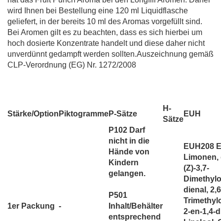
wird Ihnen bei Bestellung eine 120 ml Liquidflasche
geliefert, in der bereits 10 ml des Aromas vorgefüllt sind.
Bei Aromen gilt es zu beachten, dass es sich hierbei um
hoch dosierte Konzentrate handelt und diese daher nicht
unverdünnt gedampft werden sollten.Auszeichnung gemäß
CLP-Verordnung (EG) Nr. 1272/2008
H-
Stärke/Option
Piktogramme
P-Sätze
EUH
Sätze
P102 Darf
nicht in die
EUH208 E
Hände von
Limonen, 
Kindern
(Z)-3,7-
gelangen.
Dimethylo
dienal, 2,6
P501
Trimethyl
1er Packung
-
Inhalt/Behälter
2-en-1,4-d
entsprechend