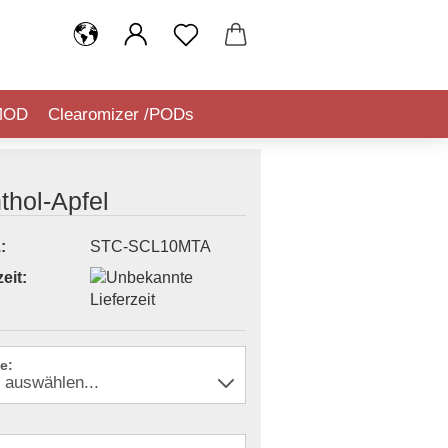
MOD
Clearomizer /PODs
IQUIDSTEUER (TABAKSTEUER)
thol-Apfel
:
STC-SCL10MTA
eit:
e: