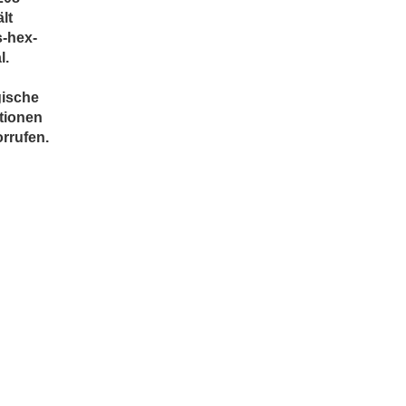
lt
s-hex-
l.
n
gische
tionen
rrufen.