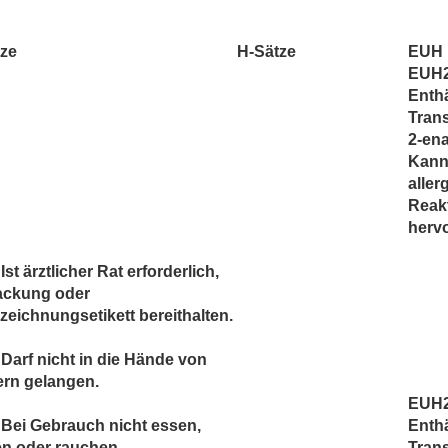
tze
H-Sätze
EUH
EUH
Enthä
Tran
2-ena
Kan
aller
Reak
hervo
Ist ärztlicher Rat erforderlich,
ackung oder
eichnungsetikett bereithalten.
Darf nicht in die Hände von
ern gelangen.
EUH
Bei Gebrauch nicht essen,
Enthä
en oder rauchen.
Tran