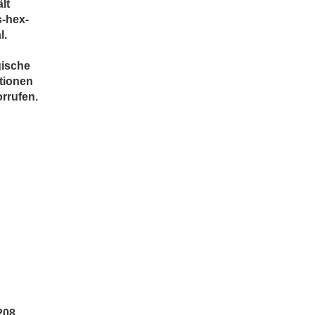
lt
s-hex-
l.
n
gische
tionen
rrufen.
208