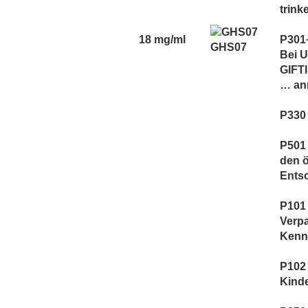
trink
18 mg/ml
P301
GHS07
Bei 
GIFT
… an
P330
P501 
den ö
Ents
P101 
Verp
Kennz
P102 
Kind