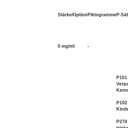
TNYVPS
Twelve Monkeys
Stärke/Option
Piktogramme
P-Sä
Vagrand
Vampire Vape
Vaporist Aromen
0 mg/ml
-
P101 
Verp
Kennz
P102 
Kind
P270 
trink