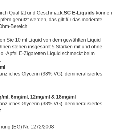
Overvape Liquid
POD Salt
rch Qualität und Geschmack.
SC E-Liquids
können
Revoltage
pfern genutzt werden, das gilt für das moderate
Ohm-Bereich.
Riot
Salt Club
lten Sie 10 ml Liquid von dem gewählten Liquid
SC RED Line
Ihnen stehen insgesamt 5 Stärken mit und ohne
SIC! Salts
ol-Apfel E-Zigaretten Liquid schmeckt beim
.
SKE Crystal
/ml
TNYVPS
anzliches Glycerin (38% VG), demineralisiertes
Twelve Monkeys
Vagrand
Vampire Vape Bar Salts
mg/ml, 6mg/ml, 12mg/ml & 18mg/ml
anzliches Glycerin (38% VG), demineralisiertes
Zombie
n
ung (EG) Nr. 1272/2008