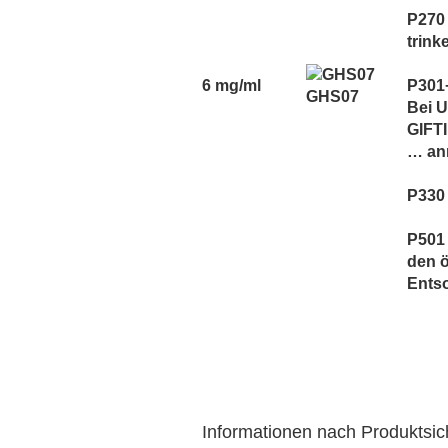
P270 
trink
6 mg/ml
P301
GHS07
Bei 
GIFT
… an
P330
P501 
den ö
Ents
Informationen nach Produktsi