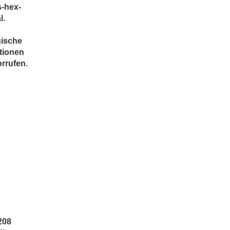
s-hex-
l.
n
gische
tionen
rrufen.
208