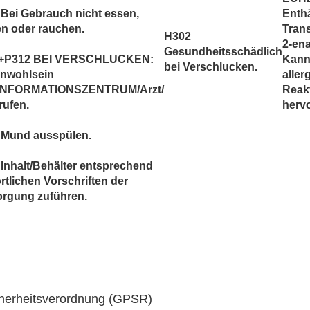
Bei Gebrauch nicht essen,
Enthä
en oder rauchen.
Tran
H302
2-ena
Gesundheitsschädlich
+P312 BEI VERSCHLUCKEN:
Kan
bei Verschlucken.
Unwohlsein
aller
INFORMATIONSZENTRUM/Arzt/
Reak
rufen.
hervo
 Mund ausspülen.
Inhalt/Behälter entsprechend
rtlichen Vorschriften der
orgung zuführen.
cherheitsverordnung (GPSR)