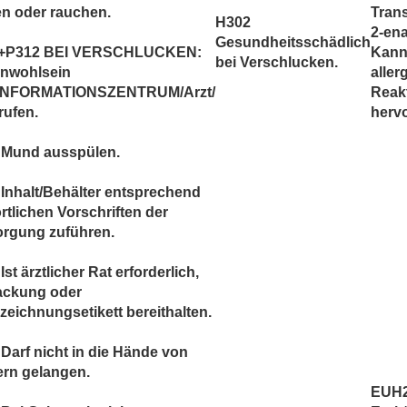
en oder rauchen.
Tran
H302
2-ena
Gesundheitsschädlich
+P312 BEI VERSCHLUCKEN:
Kan
bei Verschlucken.
Unwohlsein
aller
INFORMATIONSZENTRUM/Arzt/
Reak
rufen.
hervo
 Mund ausspülen.
Inhalt/Behälter entsprechend
rtlichen Vorschriften der
orgung zuführen.
Ist ärztlicher Rat erforderlich,
ackung oder
eichnungsetikett bereithalten.
Darf nicht in die Hände von
ern gelangen.
EUH