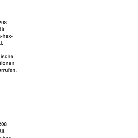
208
lt
s-hex-
l.
n
gische
tionen
rrufen.
208
lt
s-hex-