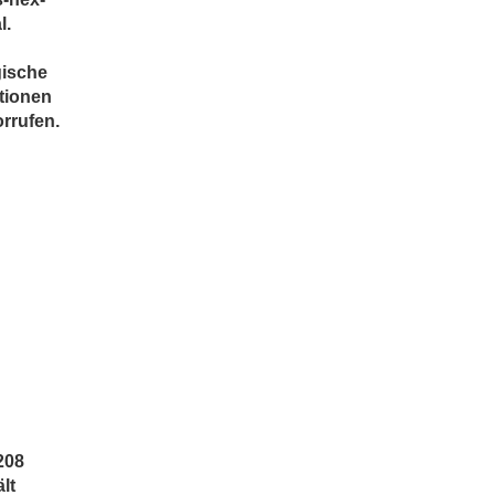
l.
n
gische
tionen
rrufen.
208
lt