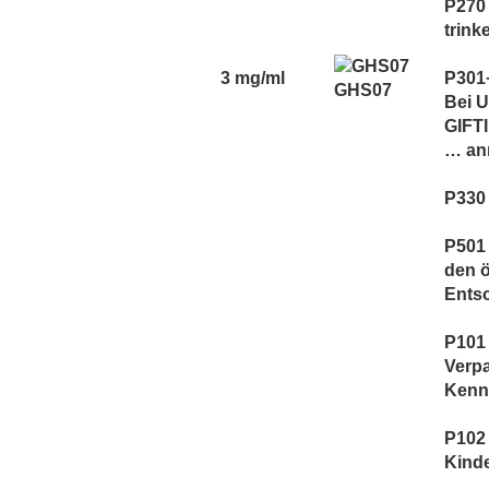
P270 
trink
3 mg/ml
P301
GHS07
Bei 
GIFT
… an
P330
P501 
den ö
Ents
P101 
Verp
Kennz
P102 
Kind