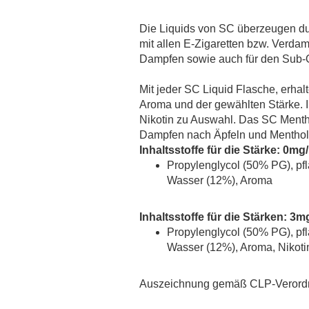
MaZa
Monsoon Intense
Die Liquids von SC überzeugen du
Montreal
mit allen E-Zigaretten bzw. Verdam
Dampfen sowie auch für den Sub-
Most Wanted Tobacco`s
Must Have
Mit jeder SC Liquid Flasche, erha
Mystical
Aroma und der gewählten Stärke. 
Oceans
Nikotin zu Auswahl. Das SC Menth
Dampfen nach Äpfeln und Menthol
OWL Salt
Inhaltsstoffe für die Stärke: 0mg
OWL Weihnachtsedition
Propylenglycol (50% PG), pfl
PJ Empire
Wasser (12%), Aroma
Redback Juice CO
Revoltage
Inhaltsstoffe für die Stärken: 3
Propylenglycol (50% PG), pfl
SC Redline
Wasser (12%), Aroma, Nikoti
Sigarillo Flavours
Sique
Auszeichnung gemäß CLP-Verordn
The Bros Mentastic