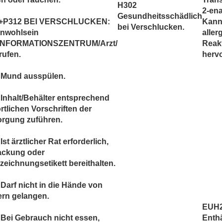
H302
2-ena
Gesundheitsschädlich
+P312 BEI VERSCHLUCKEN:
Kan
bei Verschlucken.
Unwohlsein
aller
INFORMATIONSZENTRUM/Arzt/
Reak
rufen.
hervo
 Mund ausspülen.
Inhalt/Behälter entsprechend
rtlichen Vorschriften der
orgung zuführen.
Ist ärztlicher Rat erforderlich,
ackung oder
eichnungsetikett bereithalten.
Darf nicht in die Hände von
ern gelangen.
EUH
Bei Gebrauch nicht essen,
Enthä