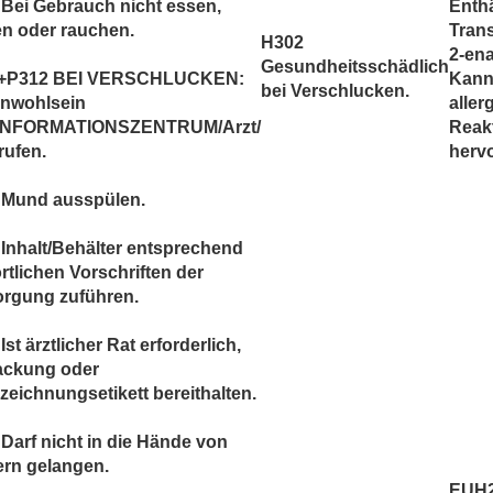
Bei Gebrauch nicht essen,
Enthä
en oder rauchen.
Tran
H302
2-ena
Gesundheitsschädlich
+P312 BEI VERSCHLUCKEN:
Kan
bei Verschlucken.
Unwohlsein
aller
INFORMATIONSZENTRUM/Arzt/
Reak
rufen.
hervo
 Mund ausspülen.
Inhalt/Behälter entsprechend
rtlichen Vorschriften der
orgung zuführen.
Ist ärztlicher Rat erforderlich,
ackung oder
eichnungsetikett bereithalten.
Darf nicht in die Hände von
ern gelangen.
EUH