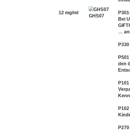
12 mg/ml
P301
GHS07
Bei 
GIFT
… an
P330
P501 
den ö
Ents
P101 
Verp
Kennz
P102 
Kind
P270 