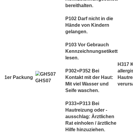
bereithalten.
P102 Darf nicht in die
Hände von Kindern
gelangen.
P103 Vor Gebrauch
Kennzeichnungsetikett
lesen.
H317 
P302+P352 Bei
allerg
1er Packung
Kontakt mit der Haut:
Hautre
GHS07
Mit viel Wasser und
verurs
Seife waschen.
P333+P313 Bei
Hautreizung oder -
ausschlag: Ärztlichen
Rat einholen / ärztliche
Hilfe hinzuziehen.