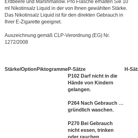
Erdbeere und Marshmallow. Pro Flasche erhalten Sie 10
ml Nikotinsalz Liquid in der von Ihnen gewählten Stärke.
Das Nikotinsalz Liquid ist für den direkten Gebrauch in
Ihrer E-Zigarette geeignet.
Auszeichnung gemäß CLP-Verordnung (EG) Nr.
1272/2008
Stärke/Option
Piktogramme
P-Sätze
H-Sät
P102 Darf nicht in die
Hände von Kindern
gelangen.
P264 Nach Gebrauch …
gründlich waschen.
P270 Bei Gebrauch
nicht essen, trinken
oder rauchen.