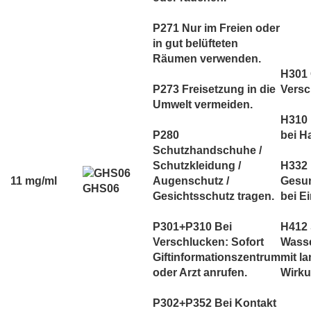
P271 Nur im Freien oder
in gut belüfteten
Räumen verwenden.
H301 G
P273 Freisetzung in die
Versc
Umwelt vermeiden.
H310 
P280
bei H
Schutzhandschuhe /
Schutzkleidung /
H332
11 mg/ml
Augenschutz /
Gesun
GHS06
Gesichtsschutz tragen.
bei E
P301+P310 Bei
H412 
Verschlucken: Sofort
Wass
Giftinformationszentrum
mit la
oder Arzt anrufen.
Wirku
P302+P352 Bei Kontakt