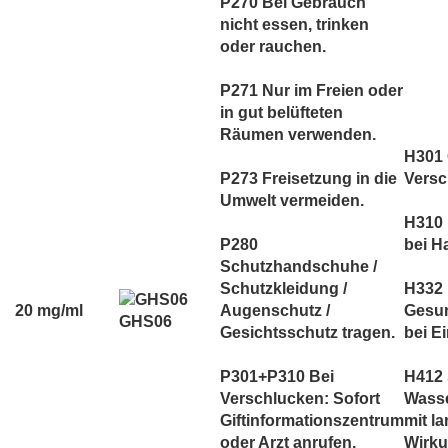
P270 Bei Gebrauch
nicht essen, trinken
oder rauchen.
P271 Nur im Freien oder
in gut belüfteten
Räumen verwenden.
H301 G
P273 Freisetzung in die
Versc
Umwelt vermeiden.
H310 
P280
bei H
Schutzhandschuhe /
Schutzkleidung /
H332
20 mg/ml
Augenschutz /
Gesun
GHS06
Gesichtsschutz tragen.
bei E
P301+P310 Bei
H412 
Verschlucken: Sofort
Wass
Giftinformationszentrum
mit la
oder Arzt anrufen.
Wirku