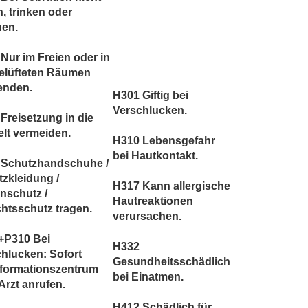
, trinken oder
hen.
Nur im Freien oder in
belüfteten Räumen
enden.
H301 Giftig bei
Verschlucken.
Freisetzung in die
lt vermeiden.
H310 Lebensgefahr
bei Hautkontakt.
 Schutzhandschuhe /
zkleidung /
H317 Kann allergische
nschutz /
Hautreaktionen
htsschutz tragen.
verursachen.
+P310 Bei
H332
hlucken: Sofort
Gesundheitsschädlich
nformationszentrum
bei Einatmen.
Arzt anrufen.
H412 Schädlich für