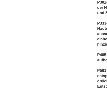
P302+
der H
und 
P333
Hautr
aussc
einho
hinzu
P405
aufb
P501 
ents
örtli
Ents