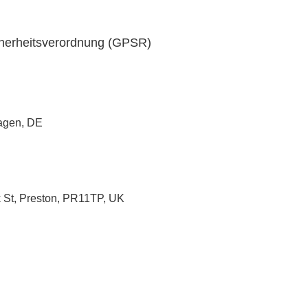
cherheitsverordnung (GPSR)
Hagen, DE
k St, Preston, PR11TP, UK