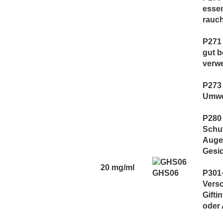
essen
rauc
P271 
gut 
verw
P273 
Umwe
P280
Schut
Auge
Gesic
20 mg/ml
GHS06
P301
Versc
Gifti
oder 