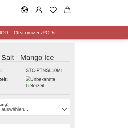
MOD
Clearomizer /PODs
IQUIDSTEUER (TABAKSTEUER)
Salt - Mango Ice
:
STC-PTNSL10MI
eit:
ung: