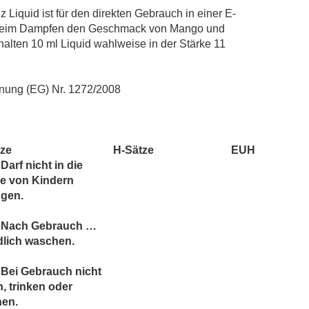
Overvape Liquid
 Liquid ist für den direkten Gebrauch in einer E-
POD Salt
lt beim Dampfen den Geschmack von Mango und
Revoltage
rhalten 10 ml Liquid wahlweise in der Stärke 11
Riot
Salt Club
ung (EG) Nr. 1272/2008
SC RED Line
SIC! Salts
SKE Crystal
tze
H-Sätze
EUH
TNYVPS
Darf nicht in die
Twelve Monkeys
e von Kindern
ngen.
Vagrand
Vampire Vape Bar Salts
 Nach Gebrauch …
Zombie
dlich waschen.
Bei Gebrauch nicht
, trinken oder
hen.