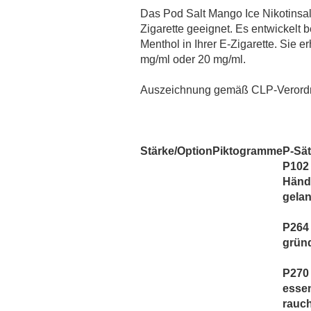
MaZa
Das Pod Salt Mango Ice Nikotinsalz
Monsoon Intense
Zigarette geeignet. Es entwicke
Montreal
Menthol in Ihrer E-Zigarette. Sie e
mg/ml oder 20 mg/ml.
Most Wanted Tobacco`s
Must Have
Auszeichnung gemäß CLP-Verordn
Mystical
Oceans
OWL Salt
Stärke/Option
Piktogramme
P-Sä
OWL Weihnachtsedition
P102 
PJ Empire
Händ
Redback Juice CO
gela
Revoltage
P264
SC Redline
grün
Sigarillo Flavours
P270 
Sique
essen
The Bros Mentastic
rauc