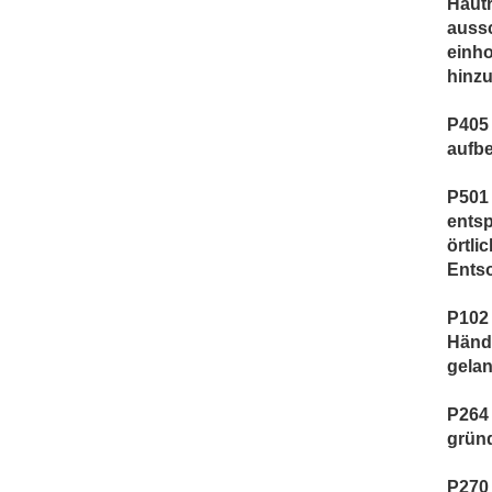
Hautr
aussc
einho
hinzu
P405
aufb
P501 
ents
örtli
Ents
P102 
Händ
gela
P264
grün
P270 