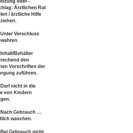
eizung oder -
hlag: Ärztlichen Rat
len / ärztliche Hilfe
ziehen.
 Unter Verschluss
ewahren.
Inhalt/Behälter
prechend den
chen Vorschriften der
orgung zuführen.
Darf nicht in die
e von Kindern
ngen.
 Nach Gebrauch …
dlich waschen.
Bei Gebrauch nicht