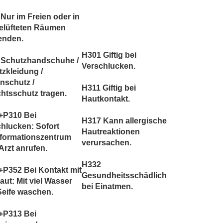
Nur im Freien oder in
belüfteten Räumen
enden.
H301 Giftig bei
 Schutzhandschuhe /
Verschlucken.
zkleidung /
nschutz /
H311 Giftig bei
htsschutz tragen.
Hautkontakt.
+P310 Bei
H317 Kann allergische
hlucken: Sofort
Hautreaktionen
nformationszentrum
verursachen.
Arzt anrufen.
H332
P352 Bei Kontakt mit
Gesundheitsschädlich
aut: Mit viel Wasser
bei Einatmen.
Seife waschen.
+P313 Bei