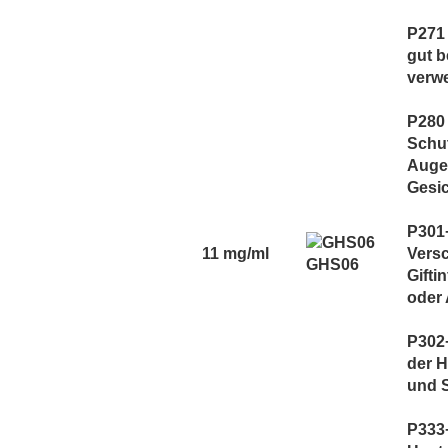
TNYVPS
Twelve Monkeys
P271 
gut 
Vagrand
verw
Vampire Vape
Vaporist Aromen
P280
Schut
Auge
Gesic
P301
11 mg/ml
Versc
GHS06
Gifti
oder 
P302+
der H
und 
P333