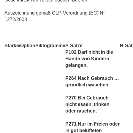
Auszeichnung gemäß CLP-Verordnung (EG) Nr.
1272/2008
Stärke/Option
Piktogramme
P-Sätze
H-Sät
P102 Darf nicht in die
Hände von Kindern
gelangen.
P264 Nach Gebrauch …
gründlich waschen.
P270 Bei Gebrauch
nicht essen, trinken
oder rauchen.
P271 Nur im Freien oder
in gut belüfteten