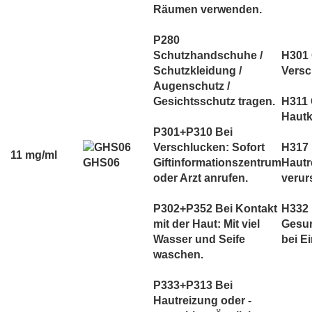
Räumen verwenden.
P280
Schutzhandschuhe /
H301 G
Schutzkleidung /
Versc
Augenschutz /
Gesichtsschutz tragen.
H311 G
Hautk
P301+P310 Bei
Verschlucken: Sofort
H317 
11 mg/ml
GHS06
Giftinformationszentrum
Hautr
oder Arzt anrufen.
verur
P302+P352 Bei Kontakt
H332
mit der Haut: Mit viel
Gesun
Wasser und Seife
bei E
waschen.
P333+P313 Bei
Hautreizung oder -