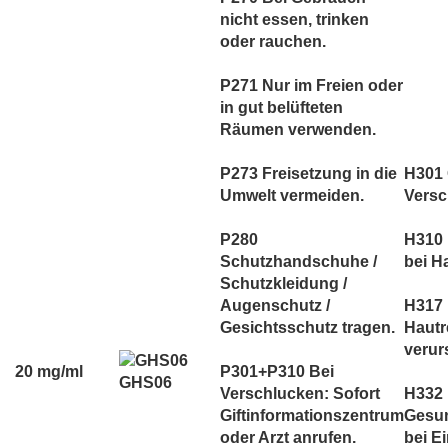
nicht essen, trinken
oder rauchen.
P271 Nur im Freien oder
in gut belüfteten
Räumen verwenden.
P273 Freisetzung in die
H301 G
Umwelt vermeiden.
Versc
P280
H310 
Schutzhandschuhe /
bei H
Schutzkleidung /
Augenschutz /
H317 
Gesichtsschutz tragen.
Hautr
verur
20 mg/ml
P301+P310 Bei
GHS06
Verschlucken: Sofort
H332
Giftinformationszentrum
Gesun
oder Arzt anrufen.
bei E