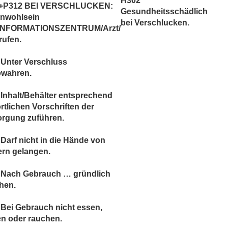
H302
+P312 BEI VERSCHLUCKEN:
Gesundheitsschädlich
Unwohlsein
bei Verschlucken.
INFORMATIONSZENTRUM/Arzt/
rufen.
 Unter Verschluss
ewahren.
Inhalt/Behälter entsprechend
rtlichen Vorschriften der
orgung zuführen.
Darf nicht in die Hände von
ern gelangen.
 Nach Gebrauch … gründlich
hen.
Bei Gebrauch nicht essen,
en oder rauchen.