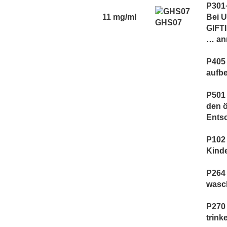
Vaporist Aromen
P301
11 mg/ml
Bei 
GHS07
GIFT
… an
P405
aufb
P501 
den ö
Ents
P102 
Kind
P264
wasc
P270 
trink