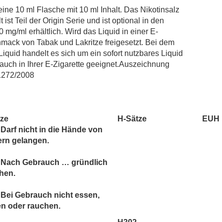
POD Salt
 eine 10 ml Flasche mit 10 ml Inhalt. Das Nikotinsalz
Revoltage
ist Teil der Origin Serie und ist optional in den
Salt Club
 mg/ml erhältlich. Wird das Liquid in einer E-
hmack von Tabak und Lakritze freigesetzt. Bei dem
SC RED Line
Liquid handelt es sich um ein sofort nutzbares Liquid
SIC! Salts
rauch in Ihrer E-Zigarette geeignet.Auszeichnung
SKE Crystal
1272/2008
Twelve Monkeys
Vagrand
Vampire Vape Bar Salts
tze
H-Sätze
EUH
Darf nicht in die Hände von
ern gelangen.
 Nach Gebrauch … gründlich
hen.
Bei Gebrauch nicht essen,
en oder rauchen.