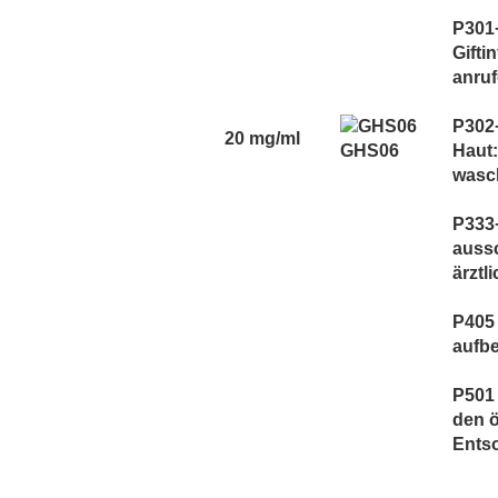
P301+
Gifti
anruf
P302+
20 mg/ml
GHS06
Haut:
wasc
P333+
aussc
ärztl
P405
aufb
P501 
den ö
Ents