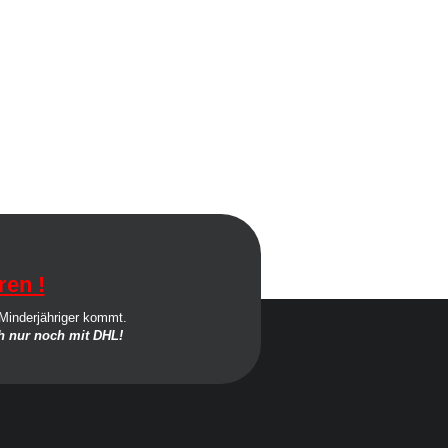
ren !
 Minderjähriger kommt.
 nur noch mit DHL!