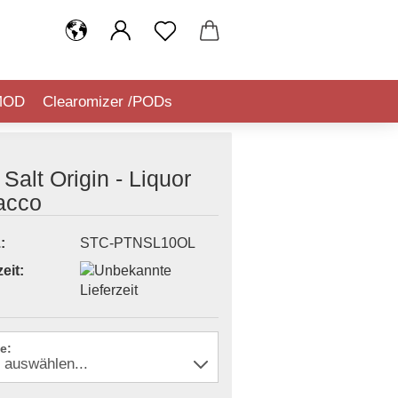
MOD
Clearomizer /PODs
IQUIDSTEUER (TABAKSTEUER)
Salt Origin - Liquor
acco
:
STC-PTNSL10OL
eit:
e: