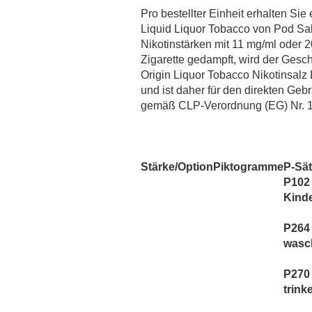
MaZa
Pro bestellter Einheit erhalten Sie
Monsoon Intense
Liquid Liquor Tobacco von Pod Salt 
Montreal
Nikotinstärken mit 11 mg/ml oder 20
Zigarette gedampft, wird der Gesc
Must Have
Origin Liquor Tobacco Nikotinsalz 
OWL Salt
und ist daher für den direkten Geb
OWL Weihnachtsedition
gemäß CLP-Verordnung (EG) Nr. 
PJ Empire
Redback Juice CO
Revoltage
Stärke/Option
Piktogramme
P-Sä
SC Redline
P102 
Sigarillo Flavours
Kind
Sique
P264
TNYVPS
wasc
Twelve Monkeys
P270 
Vagrand
trink
Vampire Vape