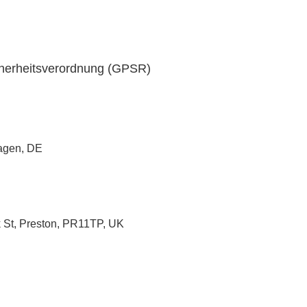
cherheitsverordnung (GPSR)
Hagen, DE
k St, Preston, PR11TP, UK