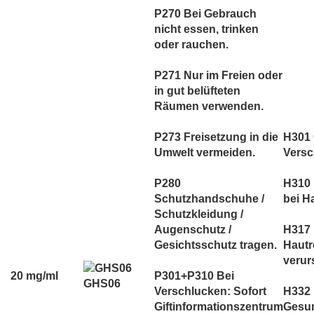
P270 Bei Gebrauch
nicht essen, trinken
oder rauchen.
P271 Nur im Freien oder
in gut belüfteten
Räumen verwenden.
P273 Freisetzung in die
H301 G
Umwelt vermeiden.
Versc
P280
H310 
Schutzhandschuhe /
bei H
Schutzkleidung /
Augenschutz /
H317 
Gesichtsschutz tragen.
Hautr
verur
20 mg/ml
P301+P310 Bei
GHS06
Verschlucken: Sofort
H332
Giftinformationszentrum
Gesun