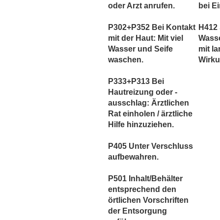
oder Arzt anrufen.
bei E
P302+P352 Bei Kontakt
H412 
mit der Haut: Mit viel
Wass
Wasser und Seife
mit la
waschen.
Wirku
P333+P313 Bei
Hautreizung oder -
ausschlag: Ärztlichen
Rat einholen / ärztliche
Hilfe hinzuziehen.
P405 Unter Verschluss
aufbewahren.
P501 Inhalt/Behälter
entsprechend den
örtlichen Vorschriften
der Entsorgung