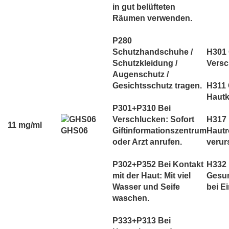
in gut belüfteten
Räumen verwenden.
P280
Schutzhandschuhe /
H301 G
Schutzkleidung /
Versc
Augenschutz /
Gesichtsschutz tragen.
H311 G
Hautk
P301+P310 Bei
Verschlucken: Sofort
H317 
11 mg/ml
GHS06
Giftinformationszentrum
Hautr
oder Arzt anrufen.
verur
P302+P352 Bei Kontakt
H332
mit der Haut: Mit viel
Gesun
Wasser und Seife
bei E
waschen.
P333+P313 Bei