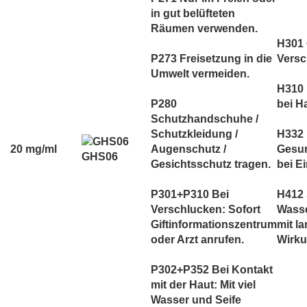
in gut belüfteten
Räumen verwenden.
H301 G
P273 Freisetzung in die
Versc
Umwelt vermeiden.
H310 
P280
bei H
Schutzhandschuhe /
Schutzkleidung /
H332
20 mg/ml
Augenschutz /
Gesun
GHS06
Gesichtsschutz tragen.
bei E
P301+P310 Bei
H412 
Verschlucken: Sofort
Wass
Giftinformationszentrum
mit la
oder Arzt anrufen.
Wirku
P302+P352 Bei Kontakt
mit der Haut: Mit viel
Wasser und Seife