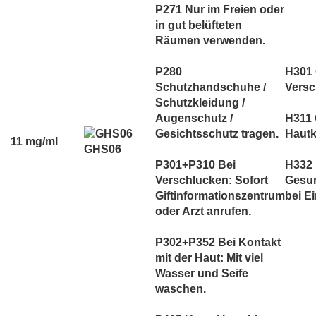
P271 Nur im Freien oder
in gut belüfteten
Räumen verwenden.
P280
H301 G
Schutzhandschuhe /
Versc
Schutzkleidung /
Augenschutz /
H311 G
Gesichtsschutz tragen.
Hautk
11 mg/ml
GHS06
P301+P310 Bei
H332
Verschlucken: Sofort
Gesun
Giftinformationszentrum
bei E
oder Arzt anrufen.
P302+P352 Bei Kontakt
mit der Haut: Mit viel
Wasser und Seife
waschen.