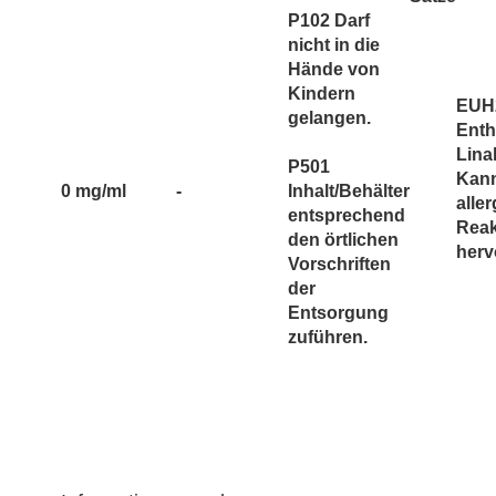
P102 Darf
nicht in die
Hände von
Kindern
EUH
gelangen.
Enth
Lina
P501
Kan
0 mg/ml
-
Inhalt/Behälter
alle
entsprechend
Reak
den örtlichen
herv
Vorschriften
der
Entsorgung
zuführen.