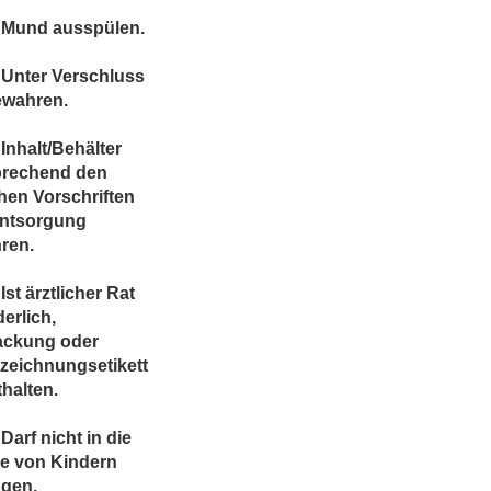
 Mund ausspülen.
 Unter Verschluss
ewahren.
Inhalt/Behälter
prechend den
chen Vorschriften
Entsorgung
ren.
Ist ärztlicher Rat
derlich,
ackung oder
zeichnungsetikett
thalten.
Darf nicht in die
e von Kindern
ngen.