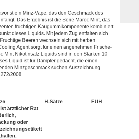
POD Salt
Revoltage
lavorist ein Minz-Vape, das den Geschmack des
Salt Club
nfängt. Das Ergebnis ist die Serie Maroc Mint, das
zenten fruchtigen Kaugummikomponente kombiniert.
SC RED Line
punkt dieses Liquids. Mit jedem Zug entfalten sich
SIC! Salts
ruchtige Beeren wechseln sich mit herben
SKE Crystal
 Cooling Agent sorgt für einen angenehmen Frische-
Twelve Monkeys
oc Mint Nikotinsalz Liquids sind in den Stärken 10
ses Liquid ist für Dampfer gedacht, die einen
Vagrand
chenden Minzgeschmack suchen.Auszeichnung
Vampire Vape Bar Salts
1272/2008
tze
H-Sätze
EUH
Ist ärztlicher Rat
derlich,
ackung oder
zeichnungsetikett
thalten.