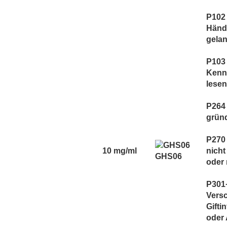
Vaporist Aromen
P102 
Händ
gela
P103
Kenn
lesen
P264
grün
P270
10 mg/ml
nicht
GHS06
oder 
P301
Versc
Gifti
oder 