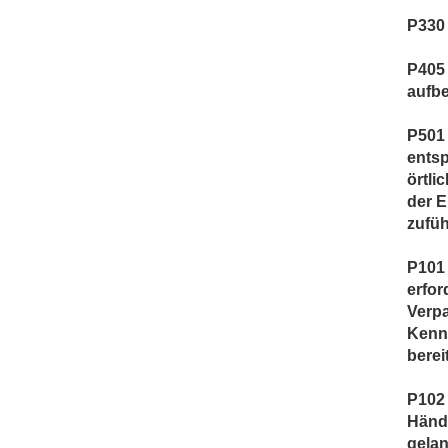
P330
P405
aufb
P501 
ents
örtli
der 
zufüh
P101 
erfor
Verp
Kenn
berei
P102 
Händ
gela