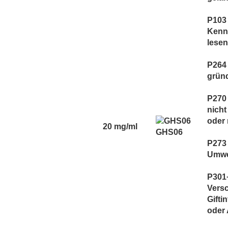
P103
Kenn
lesen
P264
grün
P270
nicht
oder 
20 mg/ml
GHS06
P273 
Umwe
P301
Versc
Gifti
oder 