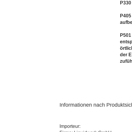
P330
P405
aufb
P501 
ents
örtli
der 
zufüh
Informationen nach Produktsi
Importeur: