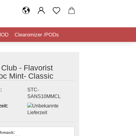
MOD
Clearomizer /PODs
IQUIDSTEUER (TABAKSTEUER)
 Club - Flavorist
c Mint- Classic
:
STC-
SANS10MMCL
eit:
hmack: