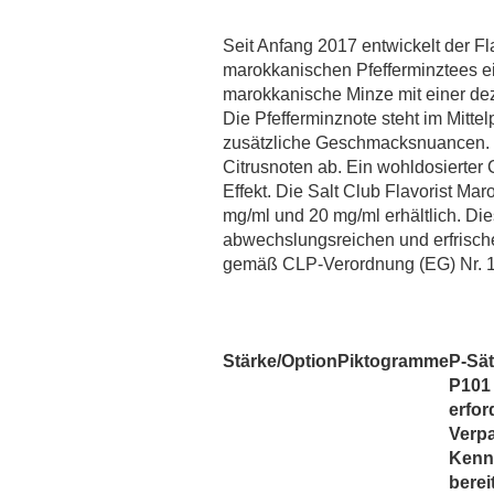
MaZa
Monsoon Intense
Seit Anfang 2017 entwickelt der F
Montreal
marokkanischen Pfefferminztees ei
marokkanische Minze mit einer de
Must Have
Die Pfefferminznote steht im Mittel
OWL Salt
zusätzliche Geschmacksnuancen. F
OWL Weihnachtsedition
Citrusnoten ab. Ein wohldosierter
PJ Empire
Effekt. Die Salt Club Flavorist Mar
mg/ml und 20 mg/ml erhältlich. Die
Redback Juice CO
abwechslungsreichen und erfris
Revoltage
gemäß CLP-Verordnung (EG) Nr. 
SC Redline
Sigarillo Flavours
Sique
Stärke/Option
Piktogramme
P-Sä
TNYVPS
P101 
Twelve Monkeys
erfor
Verp
Vagrand
Kenn
Vampire Vape
berei