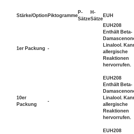
P-
H-
Stärke/Option
Piktogramme
EUH
Sätze
Sätze
EUH208
Enthält Beta-
Damascenon
Linalool. Kan
1er Packung
-
allergische
Reaktionen
hervorrufen.
EUH208
Enthält Beta-
Damascenon
10er
Linalool. Kan
-
Packung
allergische
Reaktionen
hervorrufen.
EUH208