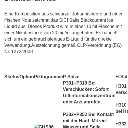
Eine Komposition aus schwarzer Johannisbeere und einer
frischen Note zeichnet das SiC! Salts Blackcurrant Ice
Liquid aus. Dieses Produkt wird in einer 10 ml Flasche mit
einer Nikotinstärke von 20 mg/ml angeboten. Es handelt
sich um ein gebrauchsfertiges E-Liquid für die direkte
Verwendung.Auszeichnung gemäß CLP-Verordnung (EG)
Nr. 1272/2008
Stärke/Option
Piktogramme
P-Sätze
H-Sät
P301+P310 Bei
H301 G
Verschlucken: Sofort
Versc
Giftinformationszentrum
oder Arzt anrufen.
H310 
bei H
P302+P352 Bei Kontakt
mit der Haut: Mit viel
H332
Wasser und Seife