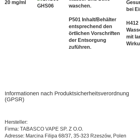
20 mg/ml
Gesun
GHS06
waschen.
bei E
P501 Inhalt/Behälter
H412 
entsprechend den
Wass
örtlichen Vorschriften
mit la
der Entsorgung
Wirku
zuführen.
Informationen nach Produktsicherheitsverordnung
(GPSR)
Hersteller:
Firma: TABASCO VAPE SP. Z O.O.
Adresse: Marcina Filipa 68/37, 35-323 Rzeszów, Polen