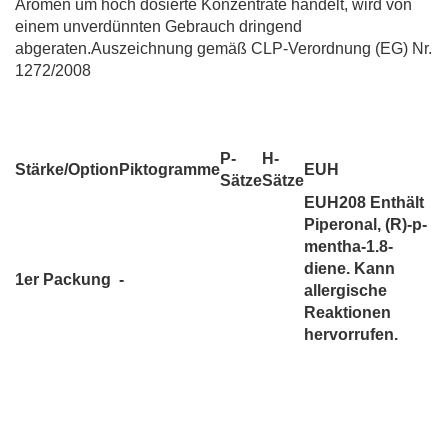
Aromen um hoch dosierte Konzentrate handelt, wird von
einem unverdünnten Gebrauch dringend
abgeraten.Auszeichnung gemäß CLP-Verordnung (EG) Nr.
1272/2008
P-
H-
Stärke/Option
Piktogramme
EUH
Sätze
Sätze
EUH208 Enthält
Piperonal, (R)-p-
mentha-1.8-
diene. Kann
1er Packung
-
allergische
Reaktionen
hervorrufen.