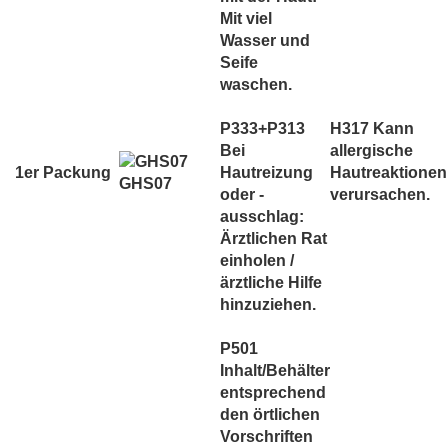
Mit viel
Wasser und
Seife
waschen.
P333+P313
H317 Kann
Bei
allergische
1er Packung
Hautreizung
Hautreaktionen
GHS07
oder -
verursachen.
ausschlag:
Ärztlichen Rat
einholen /
ärztliche Hilfe
hinzuziehen.
P501
Inhalt/Behälter
entsprechend
den örtlichen
Vorschriften