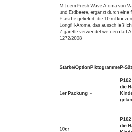
MaZa
Mit dem Fresh Wave Aroma von Va
Monsoon Intense
und Erdbeere, ergänzt durch eine f
Montreal
Flasche geliefert, die 10 ml konzen
Longfill-Aroma, das ausschließlic
Must Have
Zigarette verwendet werden darf
OWL Salt
1272/2008
OWL Weihnachtsedition
PJ Empire
Redback Juice CO
Revoltage
Stärke/Option
Piktogramme
P-Sä
SC Redline
P102 
Sigarillo Flavours
die 
Sique
1er Packung
-
Kind
gela
TNYVPS
Twelve Monkeys
Vagrand
P102 
Vampire Vape
die 
10er