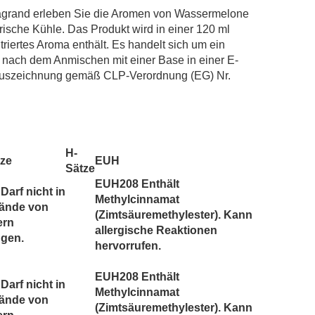
POD Salt
grand erleben Sie die Aromen von Wassermelone
Revoltage
rische Kühle. Das Produkt wird in einer 120 ml
Salt Club
triertes Aroma enthält. Es handelt sich um ein
h nach dem Anmischen mit einer Base in einer E-
SC RED Line
.Auszeichnung gemäß CLP-Verordnung (EG) Nr.
SIC! Salts
SKE Crystal
Twelve Monkeys
Vagrand
H-
Vampire Vape Bar Salts
tze
EUH
Sätze
EUH208 Enthält
Darf nicht in
Methylcinnamat
Hände von
(Zimtsäuremethylester). Kann
ern
allergische Reaktionen
ngen.
hervorrufen.
EUH208 Enthält
Darf nicht in
Methylcinnamat
Hände von
(Zimtsäuremethylester). Kann