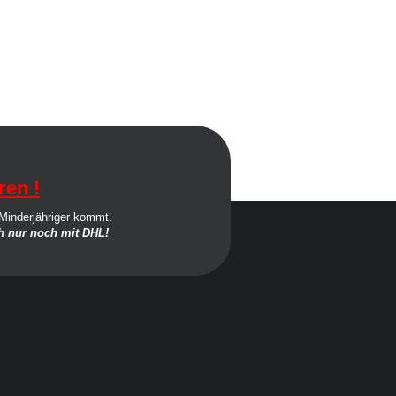
ren !
 Minderjähriger kommt.
 nur noch mit DHL!