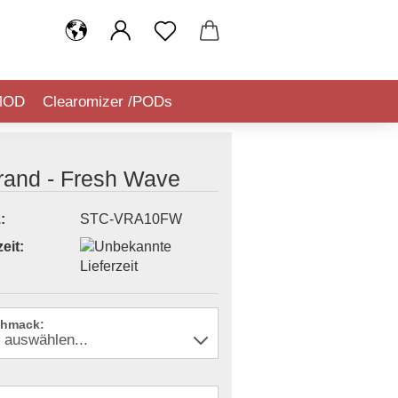
MOD
Clearomizer /PODs
IQUIDSTEUER (TABAKSTEUER)
rand - Fresh Wave
:
STC-VRA10FW
eit:
hmack: