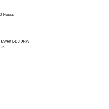
60 Neuss
, Darwen BB3 0RW
.uk