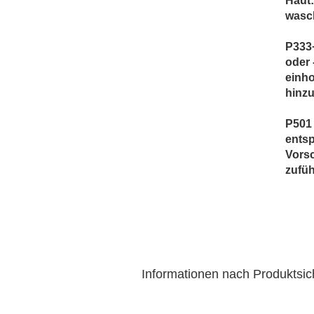
Haut:
wasc
P333
oder 
einho
hinzu
P501 
entsp
Vorsc
zufüh
Informationen nach Produktsi