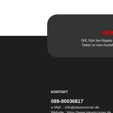
Verk
DHL führt bei Abgabe 
Daher ist eine Auslie
KONTAKT
089-80036817
e-Mail :
info@steamcorner.de
Website :
https://www.steamcorner.de