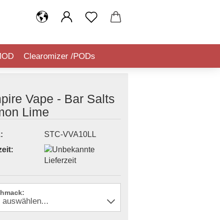
MOD
Clearomizer /PODs
IQUIDSTEUER (TABAKSTEUER)
ire Vape - Bar Salts
mon Lime
:
STC-VVA10LL
eit:
hmack: