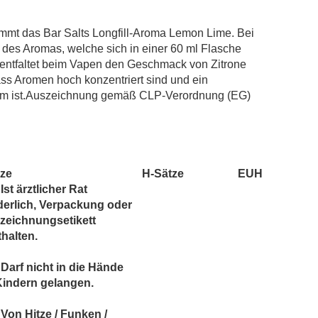
Overvape Liquid
POD Salt
mt das Bar Salts Longfill-Aroma Lemon Lime. Bei
Revoltage
l des Aromas, welche sich in einer 60 ml Flasche
Riot
entfaltet beim Vapen den Geschmack von Zitrone
ass Aromen hoch konzentriert sind und ein
Salt Club
sam ist.Auszeichnung gemäß CLP-Verordnung (EG)
SC RED Line
SIC! Salts
SKE Crystal
TNYVPS
tze
H-Sätze
EUH
Twelve Monkeys
Ist ärztlicher Rat
Vagrand
derlich, Verpackung oder
zeichnungsetikett
Vampire Vape Bar Salts
thalten.
Zombie
Darf nicht in die Hände
Kindern gelangen.
Von Hitze / Funken /