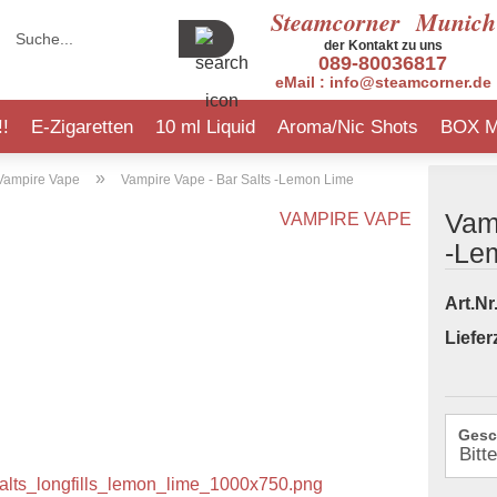
Steamcorner
Munich
Suche...
der Kontakt zu uns
089-80036817
eMail : info@steamcorner.de
!!
E-Zigaretten
10 ml Liquid
Aroma/Nic Shots
BOX 
»
INFO ERHÖHUNGEN L
Vampire Vape
Vampire Vape - Bar Salts -Lemon Lime
Vamp
VAMPIRE VAPE
-Le
sModus
rmanflavours
Elfbar 600
5EL
Art.Nr.
pire
ppy Liquid
Elfbar 600 V2
Bad Candy
Lieferz
eaf
nocigs Liquid
Flerbar M
BAR
fbar
st Have
Gobar
Big Bottle
ek Vape
 Liquids
IVG
Boss Juice
Gesc
nocigs
mpire Vape
Klik Klak
Culami Liquids
nokin
Lost Mary
Dojoliq