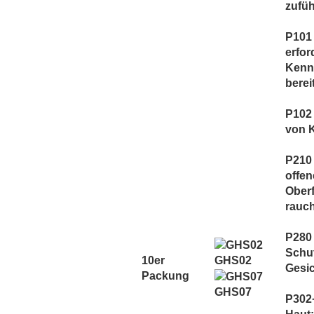
zufüh
P101 
erfor
Kenn
berei
P102 
von 
P210 
offen
Oberf
rauc
P280
Schut
GHS02
10er
Gesic
Packung
GHS07
P302+