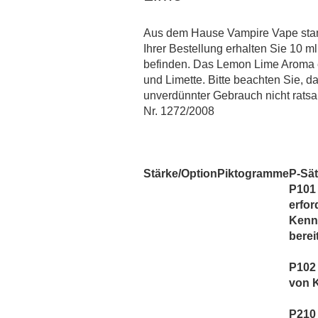
MaZa
Monsoon Intense
Aus dem Hause Vampire Vape stam
Montreal
Ihrer Bestellung erhalten Sie 10 m
Most Wanted Tobacco`s
befinden. Das Lemon Lime Aroma 
und Limette. Bitte beachten Sie, d
Must Have
unverdünnter Gebrauch nicht rat
Mystical
Nr. 1272/2008
Oceans
OWL Salt
OWL Weihnachtsedition
Stärke/Option
Piktogramme
P-Sä
PJ Empire
P101 
Redback Juice CO
erfor
Kenn
Revoltage
berei
SC Redline
Sigarillo Flavours
P102 
Sique
von 
The Bros Mentastic
P210 