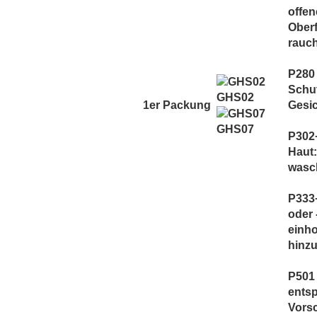
TNYVPS
offen
Twelve Monkeys
Oberf
Vagrand
rauc
Vampire Vape
P280
Vaporist Aromen
Schut
GHS02
1er Packung
Gesic
GHS07
P302+
Haut:
wasc
P333
oder 
einho
hinzu
P501 
entsp
Vorsc