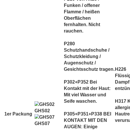
Funken / offener
Flamme / heißen
Oberflächen
fernhalten. Nicht
rauchen.
P280
Schutzhandschuhe /
Schutzkleidung /
Augenschutz /
Gesichtsschutz tragen.
H226
Flüssi
P302+P352 Bei
Dampf
Kontakt mit der Haut:
entzün
Mit viel Wasser und
Seife waschen.
H317 
allerg
GHS02
1er Packung
P305+P351+P338 BEI
Hautre
KONTAKT MIT DEN
verurs
GHS07
AUGEN: Einige