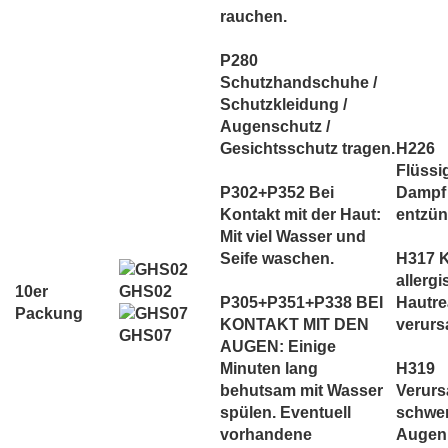
rauchen.
P280
Schutzhandschuhe /
Schutzkleidung /
Augenschutz /
Gesichtsschutz tragen.
H226
Flüssi
P302+P352 Bei
Dampf
Kontakt mit der Haut:
entzün
Mit viel Wasser und
Seife waschen.
H317 
allerg
GHS02
10er
P305+P351+P338 BEI
Hautre
Packung
KONTAKT MIT DEN
verurs
GHS07
AUGEN: Einige
Minuten lang
H319
behutsam mit Wasser
Verurs
spülen. Eventuell
schwe
vorhandene
Augenr