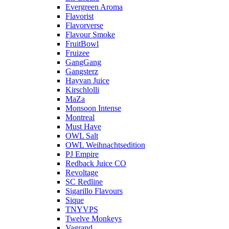
Evergreen Aroma
Flavorist
Flavorverse
Flavour Smoke
FruitBowl
Fruizee
GangGang
Gangsterz
Hayvan Juice
Kirschlolli
MaZa
Monsoon Intense
Montreal
Must Have
OWL Salt
OWL Weihnachtsedition
PJ Empire
Redback Juice CO
Revoltage
SC Redline
Sigarillo Flavours
Sique
TNYVPS
Twelve Monkeys
Vagrand