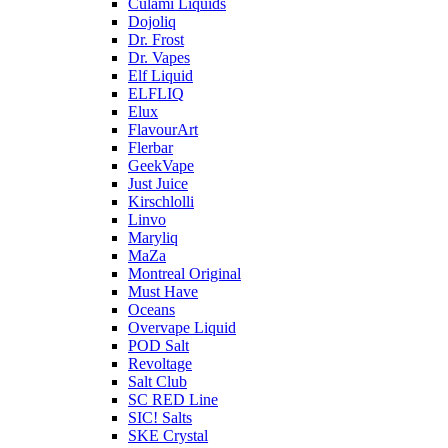
Culami Liquids
Dojoliq
Dr. Frost
Dr. Vapes
Elf Liquid
ELFLIQ
Elux
FlavourArt
Flerbar
GeekVape
Just Juice
Kirschlolli
Linvo
Maryliq
MaZa
Montreal Original
Must Have
Oceans
Overvape Liquid
POD Salt
Revoltage
Salt Club
SC RED Line
SIC! Salts
SKE Crystal