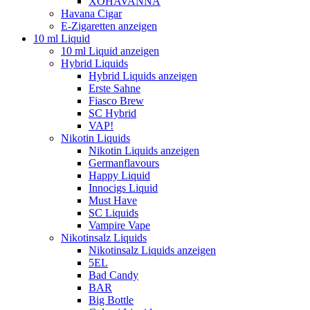
XOHAVANNA
Havana Cigar
E-Zigaretten anzeigen
10 ml Liquid
10 ml Liquid anzeigen
Hybrid Liquids
Hybrid Liquids anzeigen
Erste Sahne
Fiasco Brew
SC Hybrid
VAP!
Nikotin Liquids
Nikotin Liquids anzeigen
Germanflavours
Happy Liquid
Innocigs Liquid
Must Have
SC Liquids
Vampire Vape
Nikotinsalz Liquids
Nikotinsalz Liquids anzeigen
5EL
Bad Candy
BAR
Big Bottle