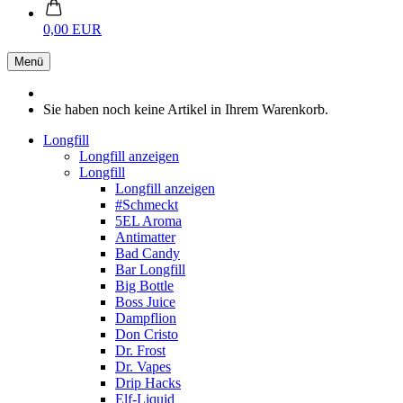
0,00 EUR
Menü
Sie haben noch keine Artikel in Ihrem Warenkorb.
Longfill
Longfill anzeigen
Longfill
Longfill anzeigen
#Schmeckt
5EL Aroma
Antimatter
Bad Candy
Bar Longfill
Big Bottle
Boss Juice
Dampflion
Don Cristo
Dr. Frost
Dr. Vapes
Drip Hacks
Elf-Liquid