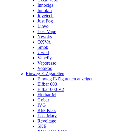
Innocigs
Innokin
Joyetech
Just Fog
Linvo
Lost Vape
Nevoks
OXVA
Smok
Uwell
Vapefly
Vaporesso
VooPoo
Einweg E-Zigaretten
Einweg E-Zigaretten anzeigen
Elfbar 600
Elfbar 600 V2
Flerbar M
Gobar
IVG
Klik Klak
Lost Mary
Revoltage
SKE