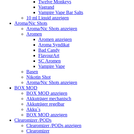
Twelve Monkeys
Vagrand
Vampire Vape Bar Salts
10 ml Liquid anzeigen
Aroma/Nic Shots
Aroma/Nic Shots anzeigen
Aromen
Aromen anzeigen
Aroma Syndikat
Bad Candy
FlavourArt
SC Aromen
Vampire Vape
Basen
Nikotin Shot
Aroma/Nic Shots anzeigen
BOX MOD
BOX MOD anzeigen
Akkuträger mechanisch
Akkuträger regelbar
Akku`s
BOX MOD anzeigen
Clearomizer /PODs
Clearomizer /PODs anzeigen
Clearomizer