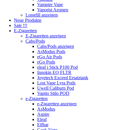
Vampire Vape
Vaporist Aromen
Longfill anzeigen
Neue Produkte
Sale !!!
E-Zigaretten
E-Zigaretten anzeigen
Cabs/Pods
Cabs/Pods anzeigen
AsModus Pods
eGo Air Pods
eGo Pods
eleaf i Stick P100 Pod
Innokin EQ FLTR
Joyetech Exceed Ersatztank
Lost Vape Lyra Pods
Uwell Caliburn Pod
Vaptio Stilo POD
e-Zigaretten
e-Zigaretten anzeigen
AsModus
Aspire
Eleaf
Elfbar
Geek Vape