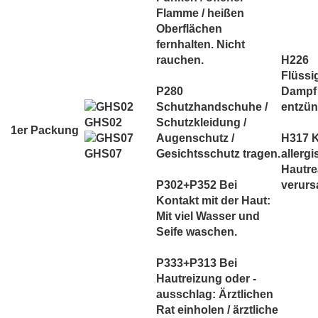
Flamme / heißen
Oberflächen
fernhalten. Nicht
rauchen.
H226
Flüssi
P280
Dampf
Schutzhandschuhe /
entzün
GHS02
Schutzkleidung /
1er Packung
Augenschutz /
H317 
Gesichtsschutz tragen.
allerg
GHS07
Hautre
P302+P352 Bei
verurs
Kontakt mit der Haut:
Mit viel Wasser und
Seife waschen.
P333+P313 Bei
Hautreizung oder -
ausschlag: Ärztlichen
Rat einholen / ärztliche