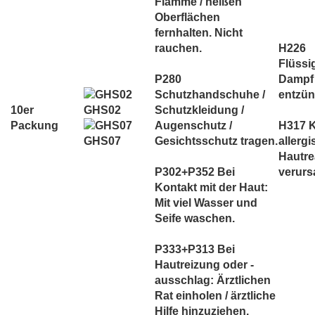
Flamme / heißen
Oberflächen
fernhalten. Nicht
rauchen.
H226
Flüssi
P280
Dampf
Schutzhandschuhe /
entzün
GHS02
10er
Schutzkleidung /
Packung
Augenschutz /
H317 
Gesichtsschutz tragen.
allerg
GHS07
Hautre
P302+P352 Bei
verurs
Kontakt mit der Haut:
Mit viel Wasser und
Seife waschen.
P333+P313 Bei
Hautreizung oder -
ausschlag: Ärztlichen
Rat einholen / ärztliche
Hilfe hinzuziehen.