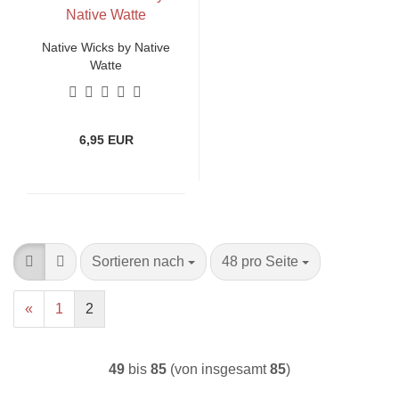
Native Wicks by Native
Watte
6,95 EUR
Sortieren nach
pro Seite
Sortieren nach
48 pro Seite
«
1
2
49
bis
85
(von insgesamt
85
)