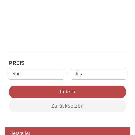
PREIS
PREIS
-
Preis bis
Filtern
Zurücksetzen
Hersteller